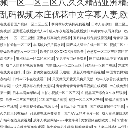
频一区二区三区八,久久精品亚洲精品
乱码视频,本庄优花中文字幕人妻,
|
|
在线观看国产视频一区二区三区
啊啊啊好大快操死我视频
日本人妻少妇一区二区
|
|
|
|
费视频
亚洲区在线播放成人av
成人午夜短视频在线播放
116美女午夜写真视频
欧
|
|
|
妻少妇一区二区三蜜桃
亚洲在线高清免费观看
五月婷在线免费观看视频
青青草国
|
|
|
频自拍偷拍一区二区
丰满騒妇狂扭喷水叫
国产成人综合在线一区二区
视频二区 中
|
|
劲爆欧美老熟女一区二区
欧美性猛交XXXXX按摩欧美
色悠悠一区二区三区四区
|
|
|
高清内射
蜜桃精品一区二区三区18
宅男午夜网站免费看
国产福利精品中文字幕在
|
|
|
|
看
成年人该看的视频黄免费
老熟妇xxx一区二区三区
91精品一区国产在线
东北
|
|
|
在线夫妻自拍51
国产老鸭窝在线观看
天噜啦一最新天噜啦精品视频
中国黄页网站
|
|
|
夜福利
日韩av不卡在线观看日韩
天天做天天爱天天爽天天摸
成年人该看的视频黄
|
|
|
综合网
中文乱看字幕在线中文乱码
青青青青青青青青草视频在线观看
av在线免
|
|
|
第一页
日本丰满肉感bbw
自拍小视频一区二区三区
91精品国产综合久久在线观看
|
|
|
|
费
欧美一二三国产视频
2021国产精品视频
视频一区二区三区三州
99精品视频在
|
|
|
|
一区在线看
天美影视传媒mv视频大全
日韩av毛片在线看
国产资源在线中文字幕
|
|
|
久久这里只有精品
91免费在线免费观看
国产AⅤ无码片毛片一级
成人黄色在线观
|
|
|
产福利在线免费视频
成年人视频网站www中文字幕
美女视频在线欧美日韩
97家
|
|
|
亚洲成av人在线资源免费观看
美女被吊起来乱操 操的嗷嗷叫
91人妻丰满熟妇aⅴ无