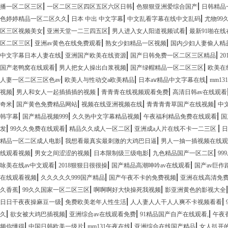
|
|
|
播一区二区三区
一区二区三区四区五区六区日韩
色狠狠亚洲爱综合国产
日韩精品
|
|
|
色婷婷精品一区二区久久
日本 中出 中文字幕
中文乱看字幕在线中文乱码
尤物99
|
|
|
区三区视频美女
亚洲天堂一二三四五区
男人进入女人阳道视频试看
最新91啪在线
|
|
|
区二区三区
亚洲av黄色在线免费观看
熟女少妇精品一区视频
国内少妇人妻偷人精
|
|
|
中文字幕日本人妻在线
亚洲国产欧美在线资源
国产日韩免费一区二区三区精品
2
|
|
|
国产老鸭窝在线观看
男人把女人操出白浆视频
国产绿帽精品一区二区三区
欧美在
|
|
|
人妻一区二区三区色av
欧美人与性动交a欧美精品
日本aⅴ精品中文字幕在线
mm1
|
|
|
视频
男人和女人一起插插插的视频
青青青在线视频观看免费
高清日韩av在线观看
|
|
|
|
奇米
国产黄色免费精品网站
视频在线亚洲视频在线
青青青青草国产在线视频
中
|
|
|
|
韩字幕
国产精品视频999
久久热中文字幕精品视频
午夜福利精品免费在线观看
国
|
|
|
|
发
99久久免费在线观看
精品久久成人一区二区
亚洲成a人片在线不卡一二三区
日
|
|
精品一区二区成人电影
我想看最真实最刺激的大鸡巴日逼
男人一抽一插视频在线
|
|
|
|
线观看视频
男女之间涩涩的视频
日本限制级三级电影
九色精品国产一区二区
9
|
|
|
咏美在线av中文观看
2018狠狠日很很操
国产精品高潮呻吟av在线观看
国产av巨作
|
|
|
在线观看视频
久久久久久999国产精品
国产午夜不卡的免费视频
亚洲在线高清免
|
|
|
久香蕉
99久久国家一区二区三区
啊啊啊好大快操死我视频
影亚洲黄色的影视大全
|
|
|
日日干夜夜操麻豆一级
免费欧美老年人性生活
人人妻人人干人人爽不卡视频看看
|
|
|
|
久
欲女被大鸡巴插视频
亚洲综合av在线观看免费
91精品国产自产在线观看,
午夜
|
|
|
|
频你懂得
中国日韩欧美一级片
mm131午夜在线
亚洲综合在线国产精品
女人扒开