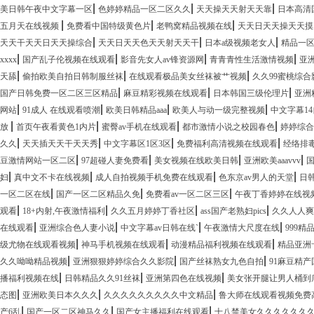
|
|
|
美日韩午夜中文字幕一区
色婷婷精品一区二区久久
天天操天天射天天靠
日本高清
|
|
|
五月天在线视频
免费看中国特级黄色片
老鸭窝精品视频在线
天天日天天操天天摸
|
|
|
天天干天天日天天操综合
天天日天天色天天射天天干
日本a级视频老女人
精品一
|
|
|
|
xxxx
国产乱子伦视频在线观看
影音先女人av锋资源网
青青青性生活激情视频
亚洲
|
|
|
天舔
偷拍欧美自拍日韩制服丝袜
在线观看极品美女丝袜被艹视频
久久99蜜桃综
|
|
|
国产日韩免费一区二区三区精品
麻豆精彩视频在线观看
日本韩国三级伦理片
亚洲
|
|
|
|
网站
91成人 在线观看喷潮
欧美日韩精品aaa
欧美人与动一级完整视频
中文字幕14
|
|
|
|
放
首页午夜看黄色1内片
蜜臀av手机在线观看
都市激情小说之校园春色
婷婷综合
|
|
|
|
久久
天天插天天干天天秀
中文字幕区1区3区
免费福利高清视频在线观看
经络排
|
|
|
|
豆激情网站一区二区
97超碰人妻免费看
美女视频在线欧美日韩
亚洲欧美aaavvv
|
|
|
|
妇
真中文不卡在线视频
成人自拍视频手机免费在线观看
色东京av男人的天堂
日
|
|
|
一区二区在线
国产一区二区精品久免
免费看av一区二区三区
午夜丁香婷婷在线视
|
|
|
|
观看
18+内射,午夜激情福利
久久五月婷婷丁香社区
ass国产老熟妇pics
久久人人爽
|
|
|
|
在线观看
亚洲综合色人妻小说
中文字幕av日韩在线`
午夜激情大尺度在线
999
|
|
|
级尤物在线观看视频
神马手机视频在线观看
动漫精品福利视频在线观看
精品亚洲
|
|
|
久久呦呦精品视频
亚洲狠狠婷婷综合久久影院
国产丝袜熟女九色自拍
91麻豆精
|
|
|
播福利视频在线
日韩精品久久91丝袜
亚洲第四色在线视频
美女张开腿让男人桶到
|
|
|
态图
亚洲欧美日本久久久
久久久久久久久久久中文精品
鲁大师在线观看视频免费
|
|
|
产6乱
国产一区二区神马久久
国产女主播福利在线观看
十八禁美女久久久久久久