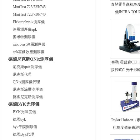
泰勒霍普森粗糙
MiniTest 725/735/745
儀INTRA TOU
MiniTest 720/730/740
Elektrophysik測厚儀
涂層測厚儀epk
麥考特測厚儀
mikrotest涂層測厚儀
epk霍爾效應測厚儀
德國尼克斯QNix測厚儀
泰勒·霍普森CCI 
尼克斯qnix測厚儀
接觸式白光干涉
尼克斯代理
QNix測厚儀代理
尼克斯涂層測厚儀
德國尼克斯測厚儀
德國BYK光澤儀
BYK光澤度儀
德國byk
Taylor Hobson
byk干膜測厚儀
粗糙度儀華東經
德國Byk代理