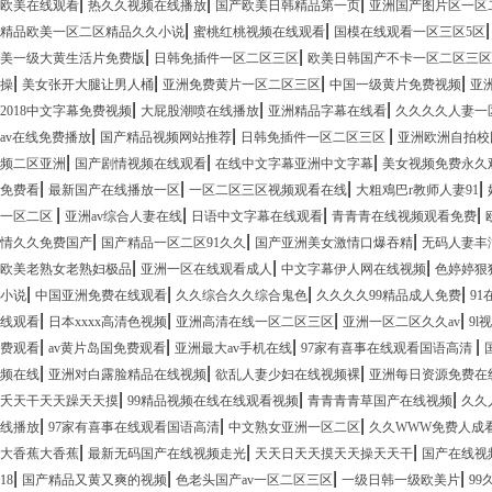
|
|
|
欧美在线观看
热久久视频在线播放
国产欧美日韩精品第一页
亚洲国产图片区一区
|
|
精品欧美一区二区精品久久小说
蜜桃红桃视频在线观看
国模在线观看一区三区5区
|
|
美一级大黄生活片免费版
日韩免插件一区二区三区
欧美日韩国产不卡一区二区三区
|
|
|
|
操
美女张开大腿让男人桶
亚洲免费黄片一区二区三区
中国一级黄片免费视频
亚
|
|
|
2018中文字幕免费视频
大屁股潮喷在线播放
亚洲精品字幕在线看
久久久久人妻一
|
|
|
av在线免费播放
国产精品视频网站推荐
日韩免插件一区二区三区
亚洲欧洲自拍校
|
|
|
频二区亚洲
国产剧情视频在线观看
在线中文字幕亚洲中文字幕
美女视频免费永久
|
|
|
|
免费看
最新国产在线播放一区
一区二区三区视频观看在线
大粗鳮巴r教师人妻91
|
|
|
|
一区二区
亚洲av综合人妻在线
日语中文字幕在线观看
青青青在线视频观看免费
|
|
|
情久久免费国产
国产精品一区二区91久久
国产亚洲美女激情口爆吞精
无码人妻丰
|
|
|
欧美老熟女老熟妇极品
亚洲一区在线观看成人
中文字幕伊人网在线视频
色婷婷狠狠
|
|
|
|
小说
中国亚洲免费在线观看
久久综合久久综合鬼色
久久久久99精品成人免费
9
|
|
|
|
线观看
日本xxxx高清色视频
亚洲高清在线一区二区三区
亚洲一区二区久久av
9l
|
|
|
|
费观看
av黄片岛国免费观看
亚洲最大av手机在线
97家有喜事在线观看国语高清
|
|
|
频在线
亚洲对白露脸精品在线视频
欲乱人妻少妇在线视频裸
亚洲每日资源免费在
|
|
|
夭天干天天躁天天摸
99精品视频在线在线观看视频
青青青青草国产在线视频
久久
|
|
|
线播放
97家有喜事在线观看国语高清
中文熟女亚洲一区二区
久久WWW免费人成
|
|
|
大香蕉大香蕉
最新无码国产在线视频走光
天天日天天摸天天操天天干
国产在线视
|
|
|
|
18
国产精品又黄又爽的视频
色老头国产av一区二区三区
一级日韩一级欧美片
9