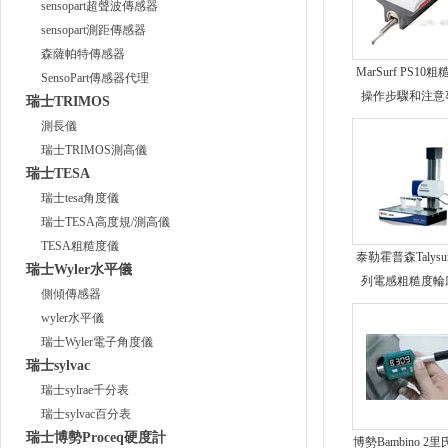
sensopart超聲波傳感器
sensopart測距傳感器
森薩帕特傳感器
MarSurf PS10
SensoPart傳感器代理
操作步驟和注意
瑞士TRIMOS
測長儀
瑞士TRIMOS測高儀
瑞士TESA
瑞士tesa角度儀
瑞士TESA高度規/測高儀
TESA粗糙度儀
泰勒霍普森Talysur
瑞士Wyler水平儀
列電感粗糙度輪
側傾傳感器
wyler水平儀
瑞士Wyler電子角度儀
瑞士sylvac
瑞士sylrae千分表
瑞士sylvac百分表
瑞士博勢Proceq硬度計
博勢Bambino 2