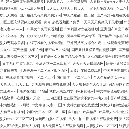
|
|
|
色
好吊妞中文字幕在线视频
免费观看六十分钟瑟瑟视频
人妻换人妻a毛片人妻换
|
|
|
91精品麻豆
7x7x7x成人免费
天天日天天摸天天操天天干
jk漫画在线观看一区二区
|
|
|
线天天观看
国产精品又污又黄又爽污污
99久久精品一区二区
国产高清a视频在线
|
|
|
二区三区高清视频在线观看
青青e热线视频国产免费6
天天天天爽爽天干天啪啪
中
|
|
|
妻人妻videos人
116美女午夜写真视频
国产91刺激对白在线播放
亚洲国产精品日本
|
|
|
久中文字幕
少妇被粗大的猛烈进出动视频
另类专区 欧美专区
国产精品97超碰在
|
|
|
熟妇无码水多多
在线可以看的视频你懂的
亚洲另类图片综合小说
在线观看免费观看
|
|
|
|
久久久
国产 激情 视频 在线
麻豆av网在线看
国产又粗又猛又爽的视频国产
国产精
|
|
幕人妻免费一区二区三区
国产99久久久国产精品免费看
久久99蜜桃综合影院免费
|
|
|
|
日本系列中文字幕77
亚洲天堂一二三四五区
天天射天天操综合网
欧美亚洲另类
|
|
|
产在线观看
亚洲美洲一区二区三区四区五区
av黄片在线免费观看
中国丰满熟妇拍
|
|
|
|
线
在线观看国产视频一区二区三区
国产欧美一区二区三区
久久久精品美女www
|
|
|
天色,天天干,天天日
九九视频在线观看免费10
人人狠狠综合久久亚洲
91精品国产
|
|
|
女亚洲av麻
毛片在线国产精品
我插入黑丝同学们麻麻的骚泬
中文字幕色在线视频
|
|
|
精品翘臀av在线
亚洲天堂一二三四五区
住在隔壁欲求不满的丰满人妻
国产精品亚
|
|
|
丰满性熟妇xxx网站
中文字幕 人妻 一区
91女神的娇喘在线播放
大奶少妇的欲望在
|
|
|
人精品自拍视频
韩国r级日本一区二区三区
自拍偷拍,欧美精品
欧美黑人性生活短
|
|
|
熟妇xxx一区二区三区
大鸡巴抽播小穴视频
男人一抽一插视频在线观看免费
男人
|
|
|
女人BB给男人操女人视频
成人免费网站在线观看视频
人妻熟妇av一区二区
强行