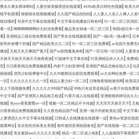
|
|
|
费永久看女裸体网站
人妻丝袜美腿诱惑在线观看
4438x欧美日韩性色视频
欧美大
|
|
|
线手机观看
狠狠操在线视频播放
久久国产精品拍拍拍
人人妻人人澡人人爽人人老
|
|
|
线你懂的
邻居中文字幕在线观看
中文字幕在线播放日韩有码
91一区二区三区四区
|
|
|
看一区
啊啊啊啊啊啊好大好深免费看
极品美女销魂一区二区三区
韩国r级日本一
|
|
|
|
看
亚洲精品三级在线免费观看
国产男女在线视频观看
国产一级a毛一级a看91
日
|
|
|
射和外射哪个舒服
国产精品欧美久久二区
91一区二区三区免费看
av岛国片免费无
|
|
|
|
播放
又粗又长又爽国产黄片
国产av剧情魔鬼身材
国产一区日韩一区日韩
人妻美女
|
|
|
天操天天操天天操天天操夜夜操
97超碰中文字幕在线
91亚洲精品伊人久久
免费精
|
|
|
|
页
日日夜夜精品免费视频观看
内射干少妇亚洲69
亚洲国产精品尤物在线久久
玩
|
|
|
插插插
漂亮少妇按摩被中出
久久99蜜桃综合影院免费观看
av大全网站免费一区二
|
|
|
|
一区
久久久久久久久久一区
精品人妻少妇一区二区
日噜噜夜啪啪激情网
欧美高
|
|
|
女人下面视频免费
久久久久久999国产精品
99热只有这里是精品
av黄片在线免费
|
|
|
中文字幕
国产亚洲黑人精品粗又粗选
91黄片成人在线观看
亚洲狠狠婷婷综合久久
|
|
|
|
视频
色yeye香蕉蜜臀av一区
视频一区二区精品不卡传媒
天天淫天天操天天干
又
|
|
|
日夜夜精品免费视频观看
久久夜色精品国产69
亚洲一级片内射欧美乱强
中文字幕
|
|
人妻诱惑久久中文字幕在线视频
日韩成人在线播放在线观看一这
黄色av资源在线
|
|
|
观看网址
东京热性丝袜美女美图
都市激情亚洲校园春色
国产在线视频一区二区三
|
|
|
线播放
美女被躁aaa久久久久久亚洲
精品一区二区成人电影
人人超碰国字幕观看97