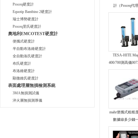
Proceq硬度計
計（Proceq代
Equotip Bambino 2硬度計
瑞士博勢硬度計
Proceq里氏硬度計
奧地利EMCOTEST硬度計
便攜式硬度計
半自動布洛維硬度計
TESA-HITE Ma
全自動洛氏硬度計
400/700測高儀007
布氏硬度計
布洛維硬度計
顯微維氏硬度計
表面處理層無損檢測系統
3MA無損測試儀
淬火層無損測厚儀
mahr便攜式粗糙
數據線多少錢