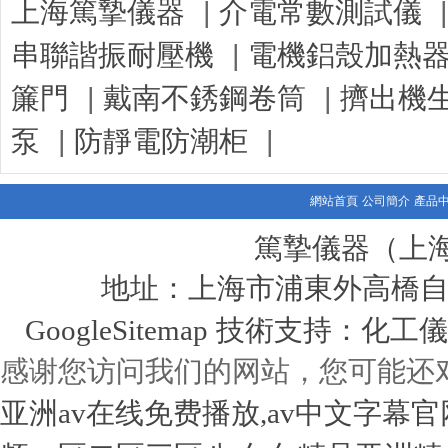
|
上海篤摯儀器
介電常數測試儀
更多
|
串聯諧振耐壓機
電機鋁殼加熱
|
|
簾門
戴南不銹鋼卷筒
擠出機
|
|
泵
防靜電防潮柜
網站首頁
公司簡介
產品
篤摯儀器（上
地址：上海市浦東外高橋自貿
技術支持：化工儀器
GoogleSitemap
感谢您访问我们的网站，您可能还
亚洲av在线免费播放,av中文字幕