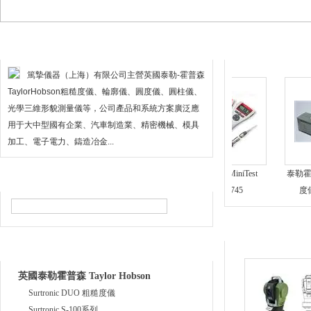
關于我們
推薦產品
篤摯儀器（上海）有限公司主營英國泰勒-霍普森
TaylorHobson粗糙度儀、輪廓儀、圓度儀、圓柱儀、
光學三維形貌測量儀等，公司產品和系統方案廣泛應
用于大中型國有企業、汽車制造業、精密機械、模具
加工、電子電力、鑄造冶金...
糙度測
德國畢克光澤度儀
涂層測厚儀MiniTest
泰勒霍普森高精
產品搜索
byk4563 20°, 60°, 85°
725/735/745
度儀高性價比
產品展示
產品目錄
英國泰勒霍普森 Taylor Hobson
Surtronic DUO 粗糙度儀
Surtronic S-100系列