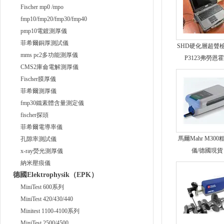
Fischer mp0 /mpo
fmp10/fmp20/fmp30/fmp40
pmp10電鍍測厚儀
菲希爾銅厚測試儀
SHD硬化層超聲
mms pc2多功能測厚儀
P3123弗勞恩
CMS2庫侖電解測厚儀
Fischer膜厚儀
菲希爾測厚儀
fmp30鐵素體含量測定儀
fischer探頭
菲希爾電導率儀
馬爾Mahr M30
孔隙率測試儀
儀/德國現貨
x-ray熒光測厚儀
納米壓痕儀
德國Elektrophysik（EPK）
MiniTest 600系列
MiniTest 420/430/440
Minitest 1100-4100系列
MiniTest 2500/4500