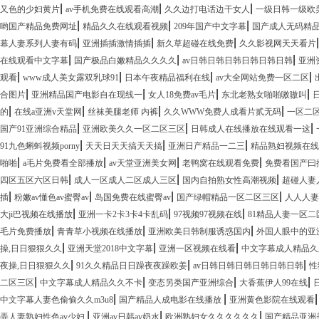
|
|
|
又色的少妇黄片
av手机免费在线观看高潮
久久边打电话边干女人
一级日韩一级欧
|
|
|
哟国产精品免费网址
精品久久在线观看视频
209年国产中文字幕
国产成人无码精
|
|
|
幕人妻系列人妻有码
亚洲插插激情插插
新久草超碰在线免费
久久影视网天天看片
|
|
|
在线观看中文字幕
国产极品白嫩精品久久久久
av日韩日韩日韩日韩日韩日韩
亚洲
|
|
|
|
观看
www成人美女露双乳球91
日本午夜精品福利在线
av大全网站免费一区二区
|
|
|
|
合图片
亚洲精品国产电影自在现线一
女人18免费av毛片
东北老熟女啪啪嗷嗷叫
|
|
|
|
的
在线a亚洲v天堂网
丝袜美腿老师 内裤
久久WWW免费人成看片贰无码
一区二
|
|
|
国产91亚洲综合精品
亚洲欧美久久一区二区三区
日韩成人在线播放在线观看一这
|
|
|
91九色蝌蚪视频porny
天天日天天搞天天搞
亚洲日产精品一二三
精品熟妇视频在线
|
|
|
|
啪啪
a毛片免费看全部播放
av天堂亚洲美女网
老鸭窝在线观看免费
免费看国产曰
|
|
|
四区五区六区日韩
成人一区成人二区成人三区
国内自拍熟女性高潮视频
超碰人妻
|
|
|
|
插
粉嫩av懂色av蜜臀av
岛国免费在线蜜臀av
国产绿帽精品一区二区三区
人人人妻
|
|
|
大ji巴视频在线播放
亚洲一卡2卡3卡4卡乱码
97视频97视频在线
81精品人妻一区
|
|
|
毛片免费播放
青青草小视频在线播放
亚洲欧美日韩制服诱惑国内
外国人眼中的亚
|
|
|
操,日日狠狠久久
亚洲天堂2018中文字幕
亚洲一区视频在线看
中文字幕成人精品久
|
|
|
夜操,日日狠狠久久
91久久精品日日躁夜夜躁欧姜
av日韩日韩日韩日韩日韩日韩
性
|
|
|
|
二区三区
中文字幕成人精品久久不卡
变态另类国产亚洲综合
大香蕉伊人99在线
|
|
中文字幕人妻色偷偷久久m3u8
国产精品人成电影在线播放
亚洲黄色影院在线观看
|
|
|
弄人妻熟妇性色av少妇
亚洲av日韩av奶水
欧洲熟妇女久久久久久久
国产精品亚洲