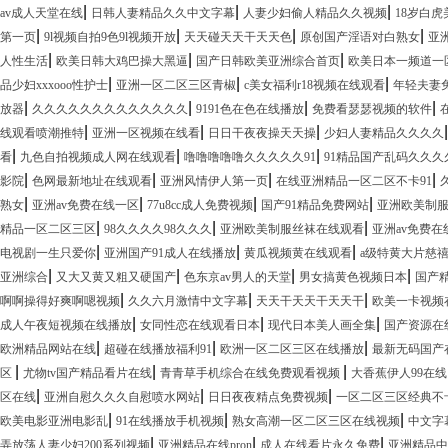
|
|
|
av成人天堂在线
日韩人妻精品久久中文字幕
人妻少妇偷人精品久久视频
18岁白
|
|
|
|
第一页
9l视频自拍9色9l视频开放
天天碰天天干天天色
原创国产淫语对白熟女
亚洲
|
|
|
人性生活
欧美日韩大鸡巴操大黑逼
国产日韩欧美亚洲综合首页
欧美日本一频道一
|
|
|
品少妇xxxooo性护士
亚洲一区二区三区青椒
c美女福利r18视频在线观看
年轻夫妻
|
|
|
|
放器
久久久久久久久久久久久久久
9191色在色在线播放
免费看瑟瑟视频的软件
|
|
|
线观看喷潮推特
亚洲一区视频在线看
日日干夜夜操天天操
少妇人妻精品久久久久
|
|
|
看
九色自拍视频成人网在线观看
噜噜噜噜噜久久久久久91
91精品国产乱码久久久
|
|
|
|
影院
色网最新地址在线观看
亚洲风情伊人第一页
在线亚洲精品一区二区不卡91
|
|
|
|
熟女
亚洲av免费在线一区
77u8cc成人免费视频
国产91精品免费网站
亚洲欧美制
|
|
|
精品一区二区三区
98久久久久98久久久
亚洲欧美制服丝袜在线观看
亚洲av免费在
|
|
|
电视剧一生只爱你
亚洲国产91成人在线播放
黄瓜视频黄在线观看
a级特黄大片慈
|
|
|
|
亚洲综合
又大又黄又粗又硬国产
色东京av男人的天堂
男女搞黄色视频日本
国产精
|
|
|
啊啊操得好爽啊嗯视频
久久六月激情中文字幕
天天干天天干天天干
欧美一卡视频
|
|
|
成人午夜短视频在线播放
女同性恋在线观看日本
现代日本美人画全集
国产资源在
|
|
|
欧洲精品网站在线
超碰在线播放福利91
欧洲一区二区三区在线播放
最新无码国产
|
|
|
区
尤物tv国产精品看片在线
青青草手机综合在线免费观看视频
大香蕉伊人99在线
|
|
|
区在线
亚洲自慰久久久自慰喷水网站
日日夜夜精点免费视频
一区二区三区经典不
|
|
|
欧美电影亚洲电影乱
91在线播放手机视频
熟女高潮一区二区三区在线视频
中文字
|
|
|
弄放荡人妻少妇200系列视频
亚洲精品在线pron
成人在线看片永久免费
亚洲精品中