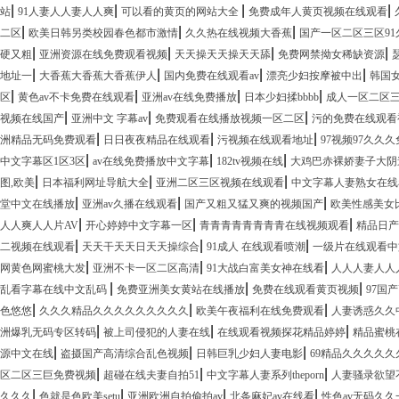
|
|
|
|
站
91人妻人人妻人人爽
可以看的黄页的网站大全
免费成年人黄页视频在线观看
|
|
|
二区
欧美日韩另类校园春色都市激情
久久热在线视频大香蕉
国产一区二区三区9
|
|
|
|
硬又粗
亚洲资源在线免费观看视频
天天操天天操天天舔
免费网禁拗女稀缺资源
|
|
|
|
地址一
大香蕉大香蕉大香蕉伊人
国内免费在线观看av
漂亮少妇按摩被中出
韩国女
|
|
|
|
区
黄色av不卡免费在线观看
亚洲av在线免费播放
日本少妇揉bbbb
成人一区二区
|
|
|
视频在线国产
亚洲中文 字幕av
免费观看在线播放视频一区二区
污的免费在线观看
|
|
|
洲精品无码免费观看
日日夜夜精品在线观看
污视频在线观看地址
97视频97久久
|
|
|
中文字幕区1区3区
av在线免费播放中文字幕
182tv视频在线
大鸡巴赤裸娇妻子大阴
|
|
|
图,欧美
日本福利网址导航大全
亚洲二区三区视频在线观看
中文字幕人妻熟女在线
|
|
|
堂中文在线播放
亚洲av久播在线观看
国产又粗又猛又爽的视频国产
欧美性感美女
|
|
|
人人爽人人片AV
开心婷婷中文字幕一区
青青青青青青青青在线视频观看
精品日产
|
|
|
二视频在线观看
天天干天天日天天操综合
91成人 在线观看喷潮
一级片在线观看中
|
|
|
网黄色网蜜桃大发
亚洲不卡一区二区高清
91大战白富美女神在线看
人人人妻人人
|
|
|
乱看字幕在线中文乱码
免费亚洲美女黄站在线播放
免费在线观看黄页视频
97国
|
|
|
色悠悠
久久久精品久久久久久久久久久
欧美午夜福利在线免费观看
人妻诱惑久久
|
|
|
洲爆乳无码专区转码
被上司侵犯的人妻在线
在线观看视频探花精品婷婷
精品蜜桃
|
|
|
源中文在线
盗摄国产高清综合乱色视频
日韩巨乳少妇人妻电影
69精品久久久久久
|
|
|
区二区三巨免费视频
超碰在线夫妻自拍51
中文字幕人妻系列theporn
人妻骚录欲望
|
|
|
|
久久久
色就是色欧美setu
亚洲欧洲自拍偷拍av
北条麻妃av在线看
性色av无码久