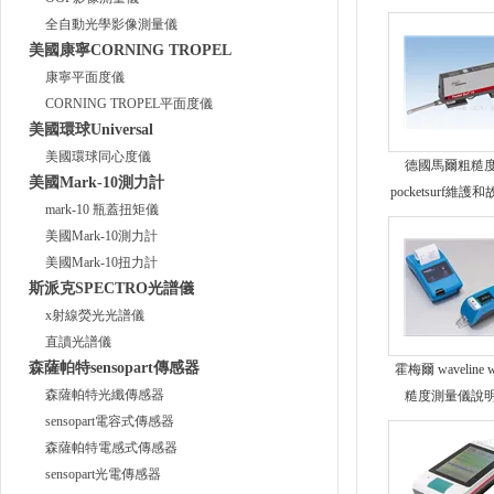
全自動光學影像測量儀
美國康寧CORNING TROPEL
康寧平面度儀
CORNING TROPEL平面度儀
美國環球Universal
美國環球同心度儀
德國馬爾粗糙
美國Mark-10測力計
pocketsurf維護
mark-10 瓶蓋扭矩儀
理
美國Mark-10測力計
美國Mark-10扭力計
斯派克SPECTRO光譜儀
x射線熒光光譜儀
直讀光譜儀
森薩帕特sensopart傳感器
霍梅爾 waveline 
森薩帕特光纖傳感器
糙度測量儀說
sensopart電容式傳感器
森薩帕特電感式傳感器
sensopart光電傳感器