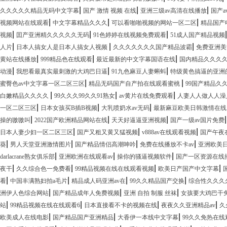
|
|
|
久久久久久精品无码中文字幕
国产 激情 视频 在线
亚洲三级av高清在线播放
国产a
|
|
|
视频网站在线观看
中文字幕精品久久久
可以看啪啪视频的网站一区二区
精品国产
|
|
|
视频
囯产亚洲精久久久久久无码
91色婷婷在线视频免费观看
51成人国产精品视频
|
|
|
人片
日本人搞女人是日本人搞女人视频
久久久久久久久国产精品波霸
免费亚洲美
|
|
|
黄站在线播放
999精品色在线观看
最近最新的中文字幕国语在线
国内精品久久久
|
|
|
动漫
我想看最真实最刺激的大鸡巴日逼
91九色麻豆人妻蝌蚪
特级黄色搞逼的亚洲
|
|
蜜臀色av中文字幕一区二区三区
精品无码国产自产拍在线观看蜜桃
99国产精品久久
|
|
|
白嫩精品久久久久
99久久久99久久91熟女
av黄片在线免费观看
人妻人人做人人澡
|
|
|
一区二区三区
日本女孩买B插B视频
大乳喷奶水av无码
最新麻豆欧美日韩激情在线
|
|
|
操的嗷嗷叫
2022国产欧洲精品网站在线
天天好逼逼亚洲视频
国产一级av国片免费
|
|
|
日本人妻少妇一区二区三区
国产又粗又黄又猛视频
v888av在线观看视频
国产午夜
|
|
|
|
葵
男人天堂亚洲激情图片
国产精品情侣高潮呻吟
免费在线播放不卡av
亚洲欧美
|
|
|
darlacrane熟女俱乐部
亚洲欧洲在线观看av
操你的骚逼视频软件
国产一区资源在线
|
|
|
|
夜干
久久综合色一免费看
99精品视频在线在线观看视频
欧美日产国产中文字幕
|
|
|
|
看
中国丰满熟妇拍a毛片
精品成人码亚洲av在
99久久精品国产交换
综合性久久久
|
|
|
洲伊人色综合网站
国产精品成年人免费视频
亚洲 自拍 制服 丝袜
女孩要大鸡巴干
|
|
|
|
站
99精品视频在线在线观看6
日本直接看不卡的视频在线
夜夜久久亚洲精品av
久
|
|
|
欧美成人在线电影
国产精品国产亚洲精品
大香伊一本线中文字幕
99久久免热在线