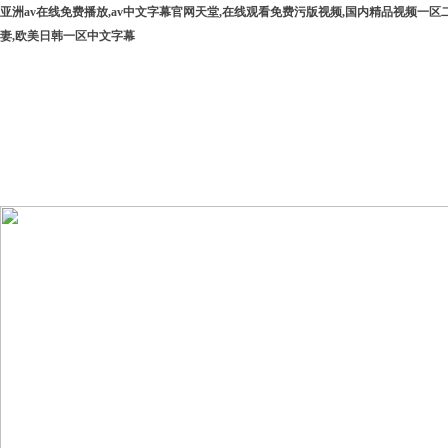
亚洲av在线免费播放,av中文字幕官网天堂,在线观看免费污版视频,国内精品视频一区
妻,欧美日韩一区中文字幕
網站首頁
公司簡介
產品中心
下載中