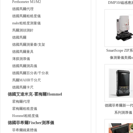
Perthometer M1/M2
DMP10/磁感應
德國馬爾代理
德國馬爾粗糙度儀
mahr粗糙度測量儀
馬爾測頭測針
德國馬爾
德國馬爾測量臺/支架
SmartScope ZI
德國馬爾量具
像測量儀美國o
薄膜測厚儀
德國馬爾測高儀
德國馬爾百分表/千分表
馬爾MAHR千分尺
德國馬爾卡尺
德國艾達米克-霍梅爾Hommel
霍梅爾代理
德國菲希爾新一代
霍梅爾粗糙度儀
系列測厚儀
Hommel粗糙度儀
德國菲希爾Fischer測厚儀
菲希爾鐵素體儀