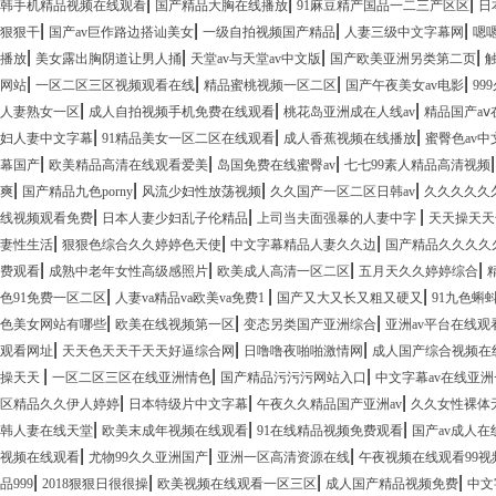
|
|
|
韩手机精品视频在线观看
国产精品大胸在线播放
91麻豆精产国品一二三产区区
日
|
|
|
|
狠狠干
国产av巨作路边搭讪美女
一级自拍视频国产精品
人妻三级中文字幕网
嗯
|
|
|
|
播放
美女露出胸阴道让男人捅
天堂av与天堂av中文版
国产欧美亚洲另类第二页
|
|
|
|
网站
一区二区三区视频观看在线
精品蜜桃视频一区二区
国产午夜美女av电影
99
|
|
|
人妻熟女一区
成人自拍视频手机免费在线观看
桃花岛亚洲成在人线av
精品国产a
|
|
|
妇人妻中文字幕
91精品美女一区二区在线观看
成人香蕉视频在线播放
蜜臀色av
|
|
|
幕国产
欧美精品高清在线观看爱美
岛国免费在线蜜臀av
七七99素人精品高清视频
|
|
|
|
爽
国产精品九色porny
风流少妇性放荡视频
久久国产一区二区日韩av
久久久久久
|
|
|
线视频观看免费
日本人妻少妇乱子伦精品
上司当夫面强暴的人妻中字
天天操天天
|
|
|
妻性生活
狠狠色综合久久婷婷色天使
中文字幕精品人妻久久边
国产精品久久久久
|
|
|
|
费观看
成熟中老年女性高级感照片
欧美成人高清一区二区
五月天久久婷婷综合
|
|
|
色91免费一区二区
人妻va精品va欧美va免费1
国产又大又长又粗又硬又
91九色蝌蚪
|
|
|
色美女网站有哪些
欧美在线视频第一区
变态另类国产亚洲综合
亚洲av平台在线观
|
|
|
观看网址
天天色天天干天天好逼综合网
日噜噜夜啪啪激情网
成人国产综合视频在
|
|
|
操天天
一区二区三区在线亚洲情色
国产精品污污污网站入口
中文字幕av在线亚
|
|
|
区精品久久伊人婷婷
日本特级片中文字幕
午夜久久精品国产亚洲av
久久女性裸体
|
|
|
韩人妻在线天堂
欧美末成年视频在线观看
91在线精品视频免费观看
国产av成人在
|
|
|
视频在线观看
尤物99久久亚洲国产
亚洲一区高清资源在线
午夜视频在线观看99视
|
|
|
|
品999
2018狠狠日很很操
欧美视频在线观看一区三区
成人国产精品视频免费
中文