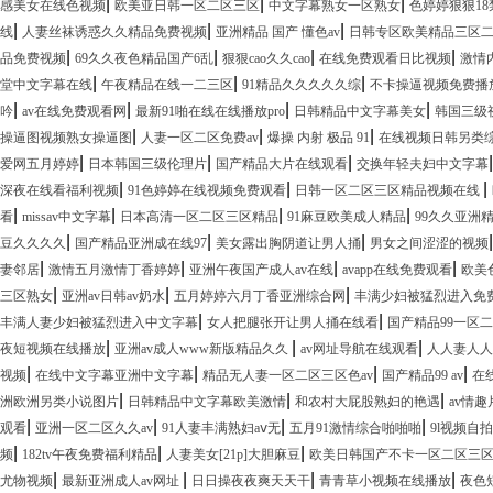
|
|
|
感美女在线色视频
欧美亚日韩一区二区三区
中文字幕熟女一区熟女
色婷婷狠狠18
|
|
|
线
人妻丝袜诱惑久久精品免费视频
亚洲精品 国产 懂色av
日韩专区欧美精品三区
|
|
|
|
品免费视频
69久久夜色精品国产6乱
狠狠cao久久cao
在线免费观看日比视频
激情
|
|
|
堂中文字幕在线
午夜精品在线一二三区
91精品久久久久久综
不卡操逼视频免费播
|
|
|
|
吟
av在线免费观看网
最新91啪在线在线播放pro
日韩精品中文字幕美女
韩国三级
|
|
|
操逼图视频熟女操逼图
人妻一区二区免费av
爆操 内射 极品 91
在线视频日韩另类
|
|
|
爱网五月婷婷
日本韩国三级伦理片
国产精品大片在线观看
交换年轻夫妇中文字幕
|
|
|
深夜在线看福利视频
91色婷婷在线视频免费观看
日韩一区二区三区精品视频在线
|
|
|
|
看
missav中文字幕
日本高清一区二区三区精品
91麻豆欧美成人精品
99久久亚洲
|
|
|
豆久久久久
国产精品亚洲成在线97
美女露出胸阴道让男人捅
男女之间涩涩的视频
|
|
|
|
妻邻居
激情五月激情丁香婷婷
亚洲午夜国产成人av在线
avapp在线免费观看
欧美
|
|
|
三区熟女
亚洲av日韩av奶水
五月婷婷六月丁香亚洲综合网
丰满少妇被猛烈进入免
|
|
丰满人妻少妇被猛烈进入中文字幕
女人把腿张开让男人捅在线看
国产精品99一区
|
|
|
夜短视频在线播放
亚洲av成人www新版精品久久
av网址导航在线观看
人人妻人人
|
|
|
|
视频
在线中文字幕亚洲中文字幕
精品无人妻一区二区三区色av
国产精品99 av
在
|
|
|
洲欧洲另类小说图片
日韩精品中文字幕欧美激情
和农村大屁股熟妇的艳遇
av情
|
|
|
|
观看
亚洲一区二区久久av
91人妻丰满熟妇aⅴ无
五月91激情综合啪啪啪
9l视频自拍
|
|
|
频
182tv午夜免费福利精品
人妻美女[21p]大胆麻豆
欧美日韩国产不卡一区二区三
|
|
|
|
尤物视频
最新亚洲成人av网址
日日操夜夜爽天天干
青青草小视频在线播放
夜色