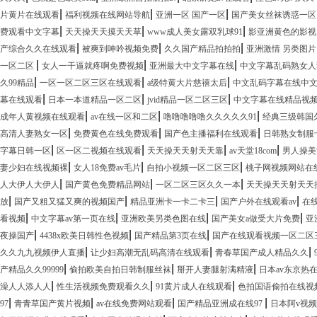
|
|
|
片黄片在线观看
福利视频在线网站导航
亚洲一区 国产一区
国产美女丝袜诱惑一区
|
|
|
费观看中文字幕
天天操天天摸天天草
www成人美女露双乳球91
影亚洲黄色的影视
|
|
|
产综合久久在线观看
被爽到呻吟视频免费
久久国产精品拍拍拍
亚洲激情 另类图片
|
|
|
一区二区
女人一干逼就疼啊免费视频
亚洲最大中文字幕在线
中文字幕乱码熟女人
|
|
|
久99精品
一区一区二区三区在线观看
a级特黄大片慈禧太后
中文乱码字幕在线中
|
|
|
幕在线观看
日本一本道精品一区二区
jvid精品一区二区三区
中文字幕在线精品视
|
|
|
成年人黄视频在线观看
av在线一区和二区
噜噜噜噜噜久久久久久91
经典三级韩国
|
|
|
高清人妻熟女一区
免费黄色在线免费观看
国产色主播福利在线观看
日韩熟女制服
|
|
|
|
字幕日韩一区
区一区二视频在线观看
天天操天天射天天靠
av天堂18com
男人操美
|
|
|
妻少妇在线视频裸
女人18免费av毛片
自拍小视频一区二区三区
桃子网视频网站在
|
|
|
人大伊人大伊人
国产黄色免费精品网站
一区二区三区久久一本
天天操天天射天天
|
|
|
|
放
国产又粗又猛又爽的视频国产
精品亚洲卡一卡二卡三
国产户外在线观看av
在
|
|
|
|
看视频
中文字幕av第一页在线
亚洲欧美另类色图在线
国产美女a做受大片免费
亚
|
|
|
夜操国产
4438x欧美日韩性色视频
国产精品第3页在线
国产在线观看视频一区二区
|
|
|
久久九九视频伊人直播
让少妇高潮无乱码高清在线观看
青春草国产成人精品久久
|
|
|
产精品久久99999
偷拍欧美自拍日韩制服丝袜
掰开人妻腿射满精液
日本av东京热
|
|
|
澡人人添人人
性生活视频免费观看久久
91黄片成人在线观看
色拍国语偷拍在线视
|
|
|
|
97
青青草国产黄片视频
av在线免费网站观看
国产精品亚洲成在线97
日本阿v视