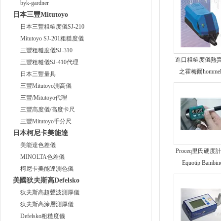
byk-gardner
日本三豐Mitutoyo
日本三豐粗糙度儀SJ-210
Mitutoyo SJ-201粗糙度儀
三豐粗糙度儀SJ-310
進口粗糙度儀熱
三豐粗糙儀SJ-410代理
之霍梅爾hommel
日本三豐量具
三豐Mitutoyo測高儀
三豐/Mitutoyo代理
三豐高度儀/高度卡尺
三豐Mitutoyo千分尺
日本柯尼卡美能達
美能達色差儀
Proceq里氏硬度
MINOLTA色差儀
Equotip Bambin
柯尼卡美能達測色儀
美國狄夫斯高Defelsko
狄夫斯高超聲波測厚儀
狄夫斯高涂層測厚儀
Defelsko粗糙度儀