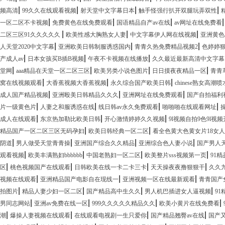
|
|
|
|
频高清
99久久在线观看视频
射天堂中文字幕日本
触手怪强行扒开双腿玩弄双性
|
|
|
一区二区不卡视频
免费黄色在线免费观看
国语精品自产av在线
av网址在线免费看
|
|
|
二区三区91久久久久久
欧美性感大胸熟女人妻
中文字幕伊人网在线视频
亚洲黄色
|
|
|
人天堂2020中文字幕
亚洲欧美日韩制服诱惑国内
青青久热免费精品视频2
色婷婷狠
|
|
|
产成人av
日本女孩买B插B视频
午夜不卡视频在线播放
久久最近最新高清中文字幕
|
|
|
|
堂网
aaa精品在天堂一区二区三区
欧美另类小说色图片
日日摸夜夜精品一区
青青
|
|
|
窝在线视频观看
大香蕉视频大香蕉视频
永久综合国产欧美日韩
chinese熟女高潮喷
|
|
|
成人国产精品视频
亚洲殴美日韩精品久久久
亚洲网址在线免费观看
国产自拍福利
|
|
|
|
片一级黄色片
人妻之和服诱惑在线
线日韩av永久免费观看
啪啪啪在线观看网址
|
|
|
成人在线观看
东京热加勒比欧美日韩
开心激情婷婷久久视频
9l视频自拍9色9l视
|
|
精品国产一区二区三区无码孕妇
欧美日韩经典一区二区
看全色黄大色黄女片18女人
|
|
|
|
阴道
男人做受天堂青青操
亚洲国产综合久久精品
亚洲综合色人妻小说
国产男人
|
|
|
|
观看视频
欧美丰满熟妇bbbbbb
中国老熟妇一区二区
欧美整片sss视频第一页
91
|
|
|
|
区
桃色视频国产在线观看
日韩欧美在线一卡二卡三卡
天天操夜夜撸狠狠干
久久
|
|
|
视频在线观看
亚洲精品国产电影自在现线一
亚洲视频一区在线最新观看
青青国产
|
|
|
|
拍图片
精品人妻少妇一区二区
国产精品高中生久久
男人机巴插进女人逼视频
9
|
|
|
|
男同志网站
亚洲av免费在线一区
999久久久久久精品久久
欧美小黄片在线免费看
|
|
|
|
潮
爆操人妻视频在线观看
在线观看电视剧一生只爱你
国产精品翘臀av在线
国产