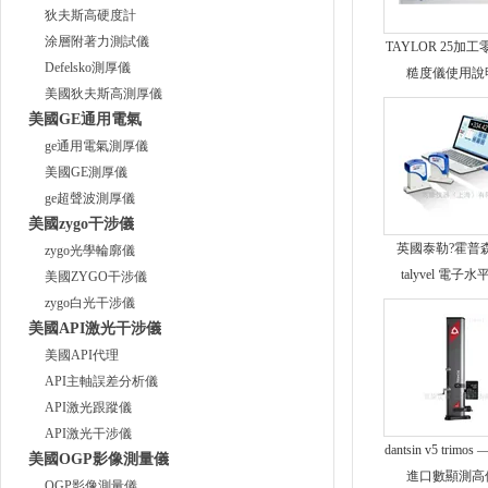
狄夫斯高硬度計
涂層附著力測試儀
TAYLOR 25加
Defelsko測厚儀
糙度儀使用說
美國狄夫斯高測厚儀
美國GE通用電氣
ge通用電氣測厚儀
美國GE測厚儀
ge超聲波測厚儀
美國zygo干涉儀
英國泰勒?霍普
zygo光學輪廓儀
talyvel 電子水
美國ZYGO干涉儀
zygo白光干涉儀
美國API激光干涉儀
美國API代理
API主軸誤差分析儀
API激光跟蹤儀
API激光干涉儀
dantsin v5 trimo
美國OGP影像測量儀
進口數顯測高
OGP影像測量儀