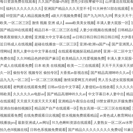
|
|
|
每日资源免费在线观看
久久国产劲爆v内射
漂亮少妇按摩被中出
山岸逢花在线观
|
|
|
|
91
福利久久久久久久久久
亚洲国产精品久久久天堂不卡
91大神夯51部在线观看
|
|
|
|
频
69堂国产成人精品视频免费
a级大片视频免费看
国产九九99九九99
男女天天干
|
|
|
|
欧美,一区二区三区
激情 视频 亚洲 成人
aaaaa欧美美女视频
丰满人妻大屁股一区
|
|
|
国产精品98在线观看
精品日本一区二区三区在线
人妻少妇视频在线播放
日韩精品
|
|
|
噜夜夜狠狠久久蜜桃
亚洲最大中文字幕在线
av日韩日韩日韩日韩日韩日韩
大伊香
|
|
|
近日韩成人在线视频
超碰在线播放一区二区三区
亚洲v欧洲va国产va
国产亚洲黑人
|
|
|
理网站
美乳人妻中出中文字幕在线
在线观看视频探花精品婷婷
亚洲一区二区中文
|
|
|
免费在线
久久99精品色婷婷国产麻豆
欧美精品久久性爱视频免费
丰满人妻大屁股
|
|
|
产成人在线观看免费
日本 欧美 在线视频
欧美一二三在线观看
天天干天天操天天
|
|
|
|
久一区
偷拍专区 视频专区 偷拍专区
大香蕉av影视在线
国产精品高潮呻吟久久av
|
|
|
品九九九一区二区
b一区二区三区视频
激情深爱网五月婷婷
男人舌头进女屁股视
|
|
|
|
线观看
老鸭窝在线观看免费
日韩av综合中文字幕
人妻侵犯av在线收看
久久久久
|
|
|
|
韩欧美
久久久久久av电影av
国产精品高潮呻吟久久av
中文字幕日本人妻中出
精
|
|
|
在线观看
天天摸天天摸天天天天看
亚洲精品午夜综合在线
18禁女裸乳扒开腿免
|
|
|
亚洲自拍偷拍视频区
精品国产自产在线观看一区
熟女高潮一区二区三区在线视频
|
|
|
视频观看免费
在线免费观看日比视频
喷水视频免费观看精品
av黄色成人教育网站
|
|
|
线播放pro
最新亚洲成人av网址
91九色蝌蚪资源在线观看
人妻熟女一区二区aⅴ水野
|
|
|
拍九色9l视频在线
日韩色系视频免费观看
国产精品久久久久久久久久免费动
91