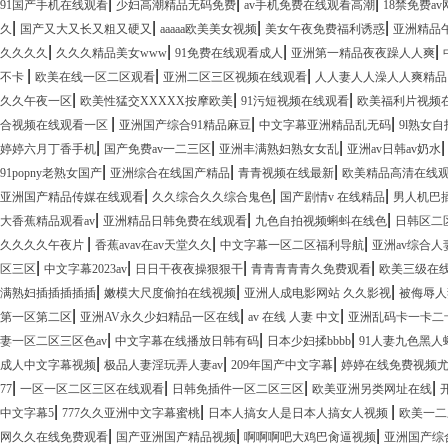
|
|
|
91国产手机在线观看
少妇高潮精品无码免费
av手机免费在线观看高潮
18禁免费av
|
|
|
|
久
国产又大又长又粗又硬又
aaaaa欧美美女视频
美女午夜免费福利诱惑
亚洲精品
|
|
|
|
久久久久
久久久精品美女www
91免费在线观看成人
亚洲第一精品夜夜躁人人爽
|
|
|
不卡
欧美在线一区二区观看
亚洲二区三区视频在线观看
人人妻人人澡人人爽精品
|
|
|
久久午夜一区
欧美性猛交XXXXX按摩欧美
91污短视频在线观看
欧美福利片视频
|
|
|
合视频在线观看一区
亚洲国产综合91精品麻豆
中文字幕亚洲精品乱无码
9l熟女自
|
|
|
婷婷六月丁香手机
国产免费av一二三区
亚洲丰满熟妇熟女女乱
亚洲av日韩av奶水
|
|
|
91popny老熟女国产
亚洲综合在线国产精品
青青视频在线最新
欧美精品高清在线
|
|
|
亚洲国产精品传媒在线观看
久久综合久久综合鬼色
国产剧情v 在线精品
男人机巴
|
|
|
大香蕉精品观看av
亚洲精品日韩免费在线观看
九色自拍视频蝌蚪在线色
日韩区二
|
|
|
久久久久午夜片
香蕉avav在av天堂久久
中文字幕一区二区福利导航
亚洲av综合人
|
|
|
|
区三区
中文字幕2023av
日日干夜夜操狠狠干
青青青青青久免费观看
欧美三级在
|
|
|
满熟妇插插插插插
嫩模大尺度偷拍在线视频
亚洲人成电影网站 久久影视
被侮辱人
|
|
|
第一区第二区
亚洲AV永久少妇精品一区在线
av 在线 人妻 中文
亚洲乱码卡一卡二
|
|
|
妻一区二区三区色av
中文字幕在线播放日韩有码
日本少妇揉bbbb
91人妻九色黑人
|
|
|
成人中文字幕视频
极品人妻淫玩弄人妻av
209年国产中文字幕
婷婷在线免费视频
|
|
|
|
77
一区一区二区三区在线观看
日韩免插件一区二区三区
欧美亚洲另类网址在线
|
|
|
中文字幕5
777久久亚洲中文字幕蜜桃
日本人搞女人是日本人搞女人视频
欧美一二
|
|
|
网久久在线免费观看
国产亚洲国产精品视频
啊啊啊吧大鸡巴肏逼视频
亚洲国产综