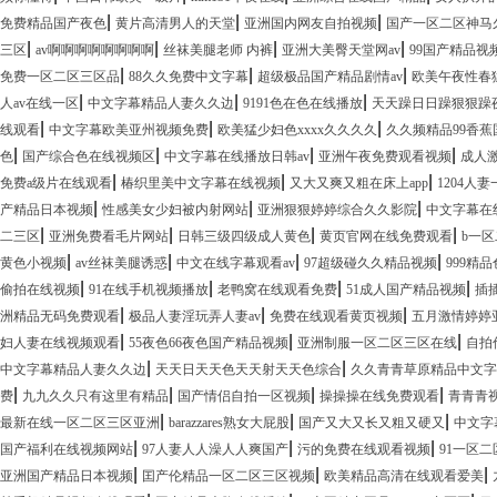
|
|
|
免费精品国产夜色
黄片高清男人的天堂
亚洲国内网友自拍视频
国产一区二区神马
|
|
|
|
三区
av啊啊啊啊啊啊啊啊
丝袜美腿老师 内裤
亚洲大美臀天堂网av
99国产精品视
|
|
|
免费一区二区三区品
88久久免费中文字幕
超级极品国产精品剧情av
欧美午夜性春猛
|
|
|
人av在线一区
中文字幕精品人妻久久边
9191色在色在线播放
天天躁日日躁狠狠躁
|
|
|
线观看
中文字幕欧美亚州视频免费
欧美猛少妇色xxxx久久久久
久久频精品99香蕉
|
|
|
|
色
国产综合色在线视频区
中文字幕在线播放日韩av
亚洲午夜免费观看视频
成人激
|
|
|
免费a级片在线观看
椿织里美中文字幕在线视频
又大又爽又粗在床上app
1204人
|
|
|
产精品日本视频
性感美女少妇被内射网站
亚洲狠狠婷婷综合久久影院
中文字幕在
|
|
|
|
二三区
亚洲免费看毛片网站
日韩三级四级成人黄色
黄页官网在线免费观看
b一
|
|
|
|
黄色小视频
av丝袜美腿诱惑
中文在线字幕观看av
97超级碰久久精品视频
999精
|
|
|
|
偷拍在线视频
91在线手机视频播放
老鸭窝在线观看免费
51成人国产精品视频
插
|
|
|
洲精品无码免费观看
极品人妻淫玩弄人妻av
免费在线观看黄页视频
五月激情婷婷
|
|
|
妇人妻在线视频观看
55夜色66夜色国产精品视频
亚洲制服一区二区三区在线
自拍
|
|
中文字幕精品人妻久久边
天天日天天色天天射天天色综合
久久青青草原精品中文字
|
|
|
|
费
九九久久只有这里有精品
国产情侣自拍一区视频
操操操在线免费观看
青青青
|
|
|
最新在线一区二区三区亚洲
barazzares熟女大屁股
国产又大又长又粗又硬又
中文字
|
|
|
国产福利在线视频网站
97人妻人人澡人人爽国产
污的免费在线观看视频
91一区
|
|
|
亚洲国产精品日本视频
囯产伦精品一区二区三区视频
欧美精品高清在线观看爱美