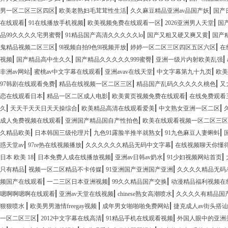
|
|
|
男一区二区三区四区
欧美老熟妇毛茸茸性生活
久久麻豆精品亚洲av品国产妖
国产
|
|
|
|
在线观看
91在线播放手机视频
欧美视频免费在线观看一区
2026亚洲男人天堂
国
|
|
|
品99久久久久宅男蜜臀
91精品国产高清久久久久久lo
国产又粗又硬又爽又黄
国产
|
|
|
鬼精品视频二区三区
9l视频自拍9色9l视频开放
婷婷一区二区三区四区五区六区
在
|
|
|
|
视频
国产精品高中生久久
国产精品久久久久久999蜜臀
亚洲一级片内射欧美乱强
|
|
|
|
非洲av网站
蜜桃av中文字幕在线观看
亚洲avav在线天堂
中文字幕第九十九页
欧美
|
|
|
97韩剧在线观看免费
精品在线视频一区二区三区
精品国产乱码久久久久久桃色
又
|
|
|
恋在线观看日本
精品一区二区成人电影
欧美黄页视频免费在线观看
在线免费观看
|
|
|
|
久
天天干天天日天天操综合
欧美精品高清在线观看爱美
中文熟女亚洲一区二区
|
|
成人免费视频在线观看
亚洲国产精品国自产性拍色
欧美在线观看视频一区二区三区
|
|
|
|
久精品欧美
日本韩国三级伦理片
九色91露脸半推半就熟女
91九色麻豆人妻蝌蚪
|
|
|
惑天堂av
97re热在线视频播放
久久久久久久精品无码中文字幕
在线视频聊天你懂
|
|
|
|
日本 欧美 18
日本免费人成在线播放视频
亚洲av日韩av奶水
91少妇视频网站首页
|
|
|
只有精品
视频一区二区精品不卡传媒
91亚洲国产亚洲国产亚洲
久久久久精品无码
|
|
|
频国产在线观看
一二三区日本亚洲视频
99久久精品国产交换
动漫精品福利视频在
|
|
|
嗯啊啊嗯啊在线观看
亚洲av天堂在线视频
chinese熟女高潮喷水
久久久久有精品国
|
|
|
狠狠喷水
欧美男男激情freegay视频
成年男女啪啪啪免费网站
捷克成人av街头搭
|
|
|
一区二区三区
2012中文字幕在线高清
91精品手机在线观看视频
外国人眼中的亚洲