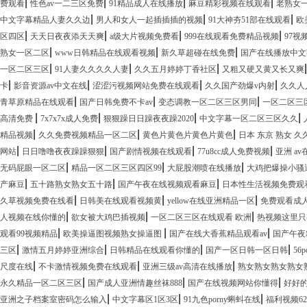
|
|
|
|
费观看
性色av一二三区免费
91精品成人在线播放
麻豆精彩视频在线观看
老熟女
|
|
|
中文字幕精品人妻久久边
男人和女人一起插插插的视频
91大神夯51部在线观看
欧
|
|
|
|
区四区
天天日夜夜添天天爽
a级大片视频免费看
999在线观看免费精品视频
97视
|
|
|
熟女一区二区
www日韩精品在线观看视频
新久草超碰在线免费
国产在线播放中文
|
|
|
一区二区三区
91人妻久久久久人妻
久久五月婷婷丁香社区
又粗又硬又黄又长又爽
|
|
|
|
卡
影音资源av中文在线
涩涩污视频网站免费在线观看
久久国产劲爆v内射
久久人
|
|
|
青草原精品在线观看
国产日韩免费不卡av
变态调教一区二区三区男同
一区二区三
|
|
|
|
高清免费
7x7x7x成人免费
狠狠躁日日躁夜夜躁2020
中文字幕一区二区三区久久
|
|
|
精品视频
久久免费视频精品一区二区
黄色片黄色片黄色片黄色
日本 东京 熟女 久
|
|
|
|
网站
日日噜噜夜夜躁躁狠狠
国产剧情视频在线观看
77u8cc成人免费视频
亚洲 a
|
|
|
无码屁眼一区二区
精品一区二区三区四区99
大屁股潮喷在线播放
大鸡把爆操小骚
|
|
|
产麻豆
五十路熟女熟女五十路
国产午夜在线视频观看麻豆
日本性生活视频免费观
|
|
|
久草视频免费在线看
日韩美在线观看视频黄
yellow在线亚洲精品一区
免费观看成人
|
|
|
人视频在线你懂的
欲女被大鸡巴插视频
一区二区三区在线观看 欧洲
热视频这里只
|
|
|
观看99视频精品
欧美操逼图视频熟女操逼图
国产在线大香蕉精品观看av
国产午夜
|
|
|
|
三区
激情五月婷婷亚洲综合
日韩精品在线观看你懂的
国产一区日韩一区日韩
56
|
|
|
尺度在线
不卡激情视频免费在线观看
亚洲三级av高清在线播放
熟女熟女熟女熟女
|
|
|
永久精品一区二区三区
国产成人亚洲情趣丝袜888
国产在线视频网站你懂得
好好
|
|
|
亚洲之子档案室密码怎么输入
中文字幕区1区3区
91九色porny蝌蚪在线
福利视频6