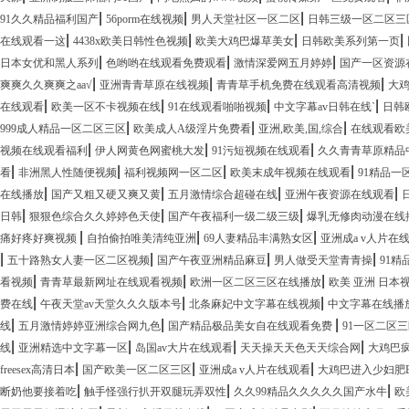
|
|
|
91久久精品福利国产
56porm在线视频
男人天堂社区一区二区
日韩三级一区二区三
|
|
|
|
在线观看一这
4438x欧美日韩性色视频
欧美大鸡巴爆草美女
日韩欧美系列第一页
|
|
|
日本女优和黑人系列
色哟哟在线观看免费观看
激情深爱网五月婷婷
国产一区资源
|
|
|
爽爽久久爽爽之aa√
亚洲青青草原在线视频
青青草手机免费在线观看高清视频
大
|
|
|
|
在线观看
欧美一区不卡视频在线
91在线观看啪啪视频
中文字幕av日韩在线`
日韩
|
|
|
999成人精品一区二区三区
欧美成人A级淫片免费看
亚洲,欧美,国,综合
在线观看欧
|
|
|
视频在线观看福利
伊人网黄色网蜜桃大发
91污短视频在线观看
久久青青草原精品
|
|
|
|
看
非洲黑人性随便视频
福利视频网一区二区
欧美末成年视频在线观看
91精品一
|
|
|
|
在线播放
国产又粗又硬又爽又黄
五月激情综合超碰在线
亚洲午夜资源在线观看
|
|
|
日韩
狠狠色综合久久婷婷色天使
国产午夜福利一级二级三级
爆乳无修肉动漫在线
|
|
|
痛好疼好爽视频
自拍偷拍唯美清纯亚洲
69人妻精品丰满熟女区
亚洲成a v人片在
|
|
|
|
五十路熟女人妻一区二区视频
国产午夜亚洲精品麻豆
男人做受天堂青青操
91精
|
|
|
看视频
青青草最新网址在线观看视频
欧洲一区二区三区在线播放
欧美 亚洲 日本
|
|
|
费在线
午夜天堂av天堂久久久版本号
北条麻妃中文字幕在线视频
中文字幕在线播
|
|
|
线
五月激情婷婷亚洲综合网九色
国产精品极品美女自在线观看免费
91一区二区
|
|
|
|
线
亚洲精选中文字幕一区
岛国av大片在线观看
天天操天天色天天综合网
大鸡巴
|
|
|
freesex高清日本
国产欧美一区二区三区
亚洲成a v人片在线观看
大鸡巴进入少妇肥
|
|
|
断奶他要接着吃
触手怪强行扒开双腿玩弄双性
久久99精品久久久久久国产水牛
欧