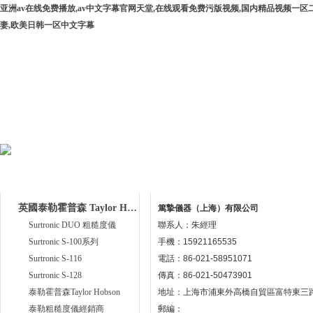
亚洲av在线免费播放,av中文字幕官网天堂,在线观看免费污版视频,国内精品视频一区
妻,欧美日韩一区中文字幕
網站首頁
公司簡介
產品中心
下載中
產品目錄
聯系我們
英國泰勒霍普森 Taylor Hobson
篤摯儀器（上海）有限公司
Surtronic DUO 粗糙度儀
聯系人：朱經理
Surtronic S-100系列
手機：15921165535
Surtronic S-116
電話：86-021-58951071
Surtronic S-128
傳真：86-021-50473901
泰勒霍普森Taylor Hobson
地址：上海市浦東外高橋自貿區富特東三路5
泰勒粗糙度儀經銷商
郵編：