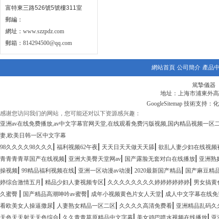
富特東三路526號5號樓311室
郵編：
網址：
www.szzpdz.com
郵箱：
814294500@qq.com
網站首頁
公司簡介
產品
篤摯儀器
地址：上海市浦東外高橋
GoogleSitemap
技術支持：化
感谢您访问我们的网站，您可能还对以下资源感兴趣：
亚洲av在线免费播放,av中文字幕官网天堂,在线观看免费污版视频,国内精品视频一区
妻,欧美日韩一区中文字幕
|
|
|
98久久久久98久久久
福利视频62午夜
天天日天天做天天舔
欲乱人妻少妇在线视频
|
|
|
青青青青草国产在线视频
亚洲大美臀天堂网av
国产露脸无套对白在线播放
亚洲熟
|
|
|
|
操视频
99精品福利视频在线
亚洲一区动漫av动漫
2020最新国产精品
国产麻豆精
|
|
|
婷综合激情五月
精品少妇人妻视频专区
久久久久久久久久婷婷婷婷婷婷
男女搞黄
|
|
|
久蜜臀
国产精品高潮呻吟av蜜臀
成年小视频黄色片女人天堂
成人中文字幕在线免
|
|
|
看欧美女人操逼撒尿
人妻熟女精品一区二区
久久久久高清免费看
亚洲精品乱码久
|
|
|
天色天天射天天色综合
久久青青草原精品中文字幕
美女鸡巴喷水视频在线播放
亚