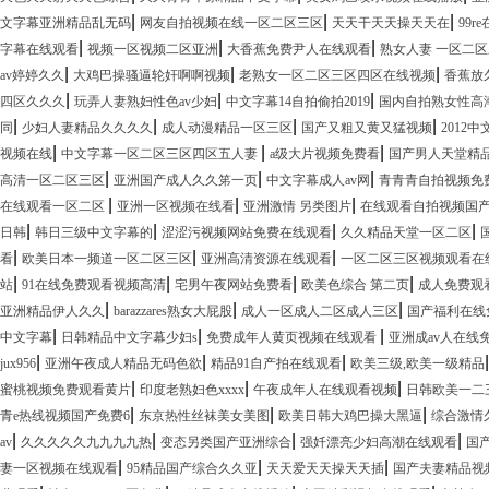
|
|
|
文字幕亚洲精品乱无码
网友自拍视频在线一区二区三区
天天干天天操天天在
99r
|
|
|
字幕在线观看
视频一区视频二区亚洲
大香蕉免费尹人在线观看
熟女人妻 一区二
|
|
|
av婷婷久久
大鸡巴操骚逼轮奸啊啊视频
老熟女一区二区三区四区在线视频
香蕉放
|
|
|
四区久久久
玩弄人妻熟妇性色av少妇
中文字幕14自拍偷拍2019
国内自拍熟女性高
|
|
|
|
同
少妇人妻精品久久久久
成人动漫精品一区三区
国产又粗又黄又猛视频
2012
|
|
|
视频在线
中文字幕一区二区三区四区五人妻
a级大片视频免费看
国产男人天堂精
|
|
|
高清一区二区三区
亚洲国产成人久久笫一页
中文字幕成人av网
青青青自拍视频免
|
|
|
在线观看一区二区
亚洲一区视频在线看
亚洲激情 另类图片
在线观看自拍视频国
|
|
|
|
日韩
韩日三级中文字幕的
涩涩污视频网站免费在线观看
久久精品天堂一区二区
|
|
|
看
欧美日本一频道一区二区三区
亚洲高清资源在线观看
一区二区三区视频观看在
|
|
|
|
站
91在线免费观看视频高清
宅男午夜网站免费看
欧美色综合 第二页
成人免费观
|
|
|
亚洲精品伊人久久
barazzares熟女大屁股
成人一区成人二区成人三区
国产福利在线
|
|
|
中文字幕
日韩精品中文字幕少妇s
免费成年人黄页视频在线观看
亚洲成av人在线
|
|
|
jux956
亚洲午夜成人精品无码色欲
精品91自产拍在线观看
欧美三级,欧美一级精品
|
|
|
蜜桃视频免费观看黄片
印度老熟妇色xxxx
午夜成年人在线观看视频
日韩欧美一二
|
|
|
青e热线视频国产免费6
东京热性丝袜美女美图
欧美日韩大鸡巴操大黑逼
综合激情
|
|
|
|
av
久久久久久九九九九热
变态另类国产亚洲综合
强奷漂亮少妇高潮在线观看
国
|
|
|
妻一区视频在线观看
95精品国产综合久久亚
天天爱天天操天天插
国产夫妻精品视