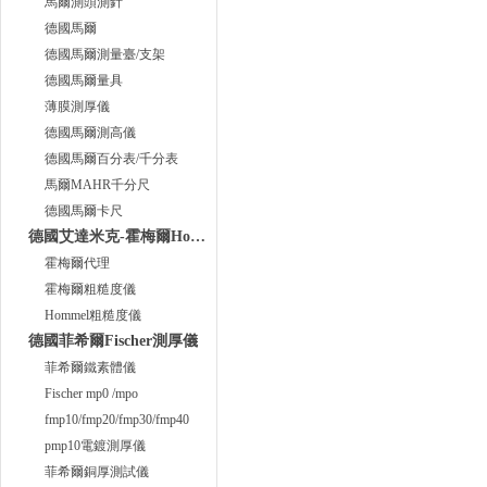
馬爾測頭測針
德國馬爾
德國馬爾測量臺/支架
德國馬爾量具
薄膜測厚儀
德國馬爾測高儀
德國馬爾百分表/千分表
馬爾MAHR千分尺
德國馬爾卡尺
德國艾達米克-霍梅爾Hommel
霍梅爾代理
霍梅爾粗糙度儀
Hommel粗糙度儀
德國菲希爾Fischer測厚儀
菲希爾鐵素體儀
Fischer mp0 /mpo
fmp10/fmp20/fmp30/fmp40
pmp10電鍍測厚儀
菲希爾銅厚測試儀