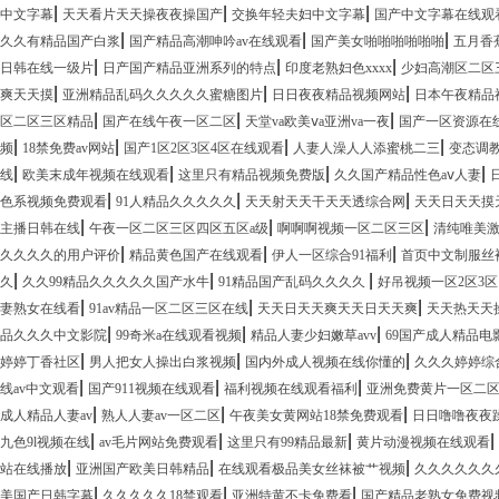
|
|
|
中文字幕
天天看片天天操夜夜操国产
交换年轻夫妇中文字幕
国产中文字幕在线观
|
|
|
久久有精品国产白浆
国产精品高潮呻吟av在线观看
国产美女啪啪啪啪啪啪
五月香
|
|
|
日韩在线一级片
日产国产精品亚洲系列的特点
印度老熟妇色xxxx
少妇高潮区二区
|
|
|
爽天天摸
亚洲精品乱码久久久久久蜜糖图片
日日夜夜精品视频网站
日本午夜精品
|
|
|
区二区三区精品
国产在线午夜一区二区
天堂va欧美ⅴa亚洲va一夜
国产一区资源在
|
|
|
|
频
18禁免费av网站
国产1区2区3区4区在线观看
人妻人澡人人添蜜桃二三
变态调
|
|
|
|
线
欧美末成年视频在线观看
这里只有精品视频免费版
久久国产精品性色aⅴ人妻
|
|
|
色系视频免费观看
91人精品久久久久久
天天射天天干天天透综合网
天天日天天摸
|
|
|
主播日韩在线
午夜一区二区三区四区五区a级
啊啊啊视频一区二区三区
清纯唯美
|
|
|
久久久久的用户评价
精品黄色国产在线观看
伊人一区综合91福利
首页中文制服丝
|
|
|
久
久久99精品久久久久久国产水牛
91精品国产乱码久久久久
好吊视频一区2区3区
|
|
|
妻熟女在线看
91av精品一区二区三区在线
天天日天天爽天天日天天爽
天天热天天
|
|
|
品久久久中文影院
99奇米a在线观看视频
精品人妻少妇嫩草avv
69国产成人精品电
|
|
|
婷婷丁香社区
男人把女人操出白浆视频
国内外成人视频在线你懂的
久久久婷婷综
|
|
|
线av中文观看
国产911视频在线观看
福利视频在线观看福利
亚洲免费黄片一区二
|
|
|
成人精品人妻av
熟人人妻av一区二区
午夜美女黄网站18禁免费观看
日日噜噜夜夜
|
|
|
|
九色9l视频在线
av毛片网站免费观看
这里只有99精品最新
黄片动漫视频在线观看
|
|
|
站在线播放
亚洲国产欧美日韩精品
在线观看极品美女丝袜被艹视频
久久久久久久
|
|
|
美国产日韩字幕
久久久久久18禁观看
亚洲特黄不卡免费看
国产精品老熟女免费视