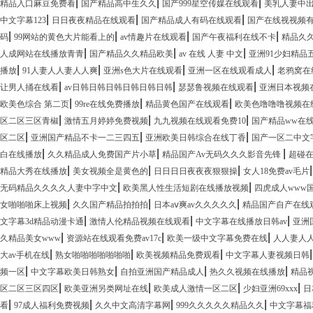
|
|
|
精品入口麻豆免费看
国产精品高中生久久
国产999星空传媒在线观看
美乳人妻中
|
|
|
中文字幕123
日日夜夜精品在线观看
国产精品成人有码在线观看
国产在线视视频
|
|
|
|
码
99网站的黄色大片能看上的
av情趣片在线观看
国产午夜福利在线不卡
精品久
|
|
|
人成网站在线播放青青
国产精品久久精品欧美
av 在线 人妻 中文
亚洲91少妇精品
|
|
|
|
播放
91人妻人人妻人人爽
亚洲s色大片在线观看
亚洲一区在线观看成人
老鸦窝在
|
|
|
让男人捅在线看
av日韩日韩日韩日韩日韩日韩
瑟瑟鲁视频在线观看
亚洲日本视频
|
|
|
欧美色综合 第二页
99re在线免费播放
精品黄色国产在线观看
欧美色噜噜噜视频在
|
|
|
区二区三区青椒
激情五月婷婷免费视频
九九视频在线观看免费10
国产精品ww在
|
|
|
区二区
亚洲国产精品不卡一二三四五
亚洲欧美日韩综合在线丁香
国产一区二中文
|
|
|
白在线播放
久久精品成人免费国产片小草
精品国产Av无码久久久影音先锋
超碰在
|
|
|
精品大秀在线播放
美女视频全是黄色的
日日日日夜夜夜狠狠操
女人18免费av毛片
|
|
无码精品久久久久人妻中字中文
欧美黑人性生活短剧在线播放视频
四虎成人www
|
|
|
女啪啪啪床上视频
久久国产精品拍拍拍
日本aⅴ爽av久久久久久
精品国产自产在线
|
|
|
文字幕3d精品动漫卡通
激情人伦精品视频在线观看
中文字幕在线播放日韩av
亚洲
|
|
|
久精品美女www
资源站在线观看免费av17c
欧美一级中文字幕免费在线
人人妻人
|
|
|
大av手机在线
熟女啪啪啪啪啪啪啪
欧美视频精品免费观看
中文字幕人妻视频日韩
|
|
|
|
频一区
中文字幕欧美日韩熟女
自拍亚洲国产精品成人
热久久视频在线播放
精品
|
|
|
|
区二区三区四区
欧美亚洲另类网址在线
欧美成人激情一区二区
少妇亚洲69xxx
日
|
|
|
|
看
97成人福利免费视频
久久中文高清字幕网
999久久久久久精品久久
中文字幕福