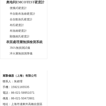
奧地利EMCOTEST硬度計
便攜式硬度計
半自動布洛維硬度計
全自動洛氏硬度計
布氏硬度計
布洛維硬度計
顯微維氏硬度計
表面處理層無損檢測系統
3MA無損測試儀
淬火層無損測厚儀
聯系方式
篤摯儀器（上海）有限公司
聯系人：朱經理
手機：15921165535
電話：86-021-58951071
傳真：86-021-50473901
地址：上海市浦東外高橋自貿區