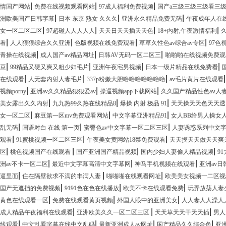
|
|
|
情国产网站
免费在线视频观看网站
97成人福利免费视频
国产a三级三级三级看三
|
|
|
洲欧美国产日韩字幕
日本 东京 熟女 久久久
亚洲永久精品免费无码
午夜成年人在
|
|
|
|
女一区二区二区
97超碰人人人人人
天天日天天插天天色
18+内射,午夜激情福利
|
|
|
|
看
人人狠狠综合久久亚洲
色版视频在线免费观看
草草久性色av综合av专区
97色
|
|
|
青操在线视频
成人国产av精品网址
日韩AV无码一区二区三
啪啪啪在线视频免费观
|
|
|
|
豆
99精品又硬又爽又粗少妇毛片
亚洲午夜宅男视频
日本一级片精品在线免费看
|
|
|
在线观看
人无套内射人妻毛片
337p粉嫩大胆噜噜噜噜噜噜噜
av毛片黄片在线观看
|
|
|
视频porny
亚洲av久久精品狠狠爱av
操逼视频app下载网站
久久国产精品性色aⅴ人
|
|
|
美女露出久久内射
九九热99久热在线精品8
爆操 内射 极品 91
天天操天天色天天透
|
|
|
女一区二区
麻豆第一区mv免费观看网站
中文字幕亚洲精品91
女人BB给男人操女
|
|
|
乱无码
国语对白 在线 第一页
蜜臀色av中文字幕一区二区三区
人妻诱惑系列中文
|
|
|
观看
91蜜桃视频一区二区三区
午夜美女黄网站18禁免费观看
天天摸天天做天天爽
|
|
|
|
区
桃色视频国产在线观看
国产亚洲国产精品视频
国内少妇人妻偷人精品视频
9
|
|
|
洲av不卡一区二区
最近中文字幕高清中文字幕网
神马手机视频在线观看
亚洲av日
|
|
|
逼里面
住在隔壁欲求不满的丰满人妻
啪啪啪在线观看网址
欧美美女视频一二区视
|
|
|
国产无遮挡的免费视频
9191色在色在线播放
欧美不卡在线观看免费
玩弄放荡人妻
|
|
|
黄色在线观看一区
免费在线观看黄页视频
外国人眼中的亚洲美女
人人妻人人澡人
|
|
|
成人精品午夜福利在线观看
亚洲欧美久久一区二区三区
天天草天天干天天插
男人
|
|
|
|
线观看
中文乱看字幕在线中文乱码
最新亚洲成人av网址
国产精品久久综合色
亚