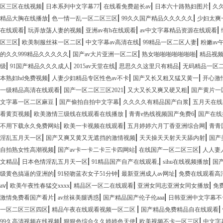
|
|
|
|
区三区在线视频
日本系列中文字幕77
在线看免费超长av
日本六十路熟妇图片
久
|
|
|
精品大胸在线播放
色一情一乱一区二区三区
99久久国产精品久久久久久
少妇太爽
|
|
|
|
在线观看
玩弄放荡人妻的视频
亚洲av有h在线观看
av中文字幕精品资源在线观看
|
|
|
|
区三区
欧美制服丝袜一区二区
中文字幕av高清在线
99精品一区二区人妻
粉嫩av
|
|
|
的久久999精品久久久久久
国产av大片亚洲一区二区
熟女啪啪啪啪啪啪啪
精品视
|
|
|
|
级
91国产精品久久久成人
2015av天堂在线
思思久久这里只有精品
无码精品一区二
|
|
|
本熟妇hd免费视频
人妻少妇精品专区性色av不卡
国产又长又粗又猛又黄一
开心激
|
|
|
一级精品高清在线观看
国产一区二区三区2021
又大又长又爽又硬又粗
国产黄片一
|
|
|
文字幕一区二区麻豆
国产偷拍自拍中文字幕
久久久久有精品国产白浆
五月天在线
|
|
|
看黄页视频
欧美激情三级线在线观看在线播放
青青e热线视频国产免费6
国产在线
|
|
|
不用下载永久免费网站
欧美一卡视频在线观看
五月婷婷六月丁香亚洲综合网
青青
|
|
|
淫乱五月天一区
国产又爽又黄又无遮挡的激情视频
天天操天天射天天舔内射
国产
|
|
|
自拍熟女性高潮视频
国产av卡一卡二卡三卡四网站
在线国产一区二区三区
人人妻
|
|
|
|
文精品
日本色情淫乱五月天一区
91精品国产自产在线观看,
sihu在线视频播放
国
|
|
|
级黄色搞逼的亚洲的
91轻吻蓝衣女子51分钟
最新亚洲成人av网址
免费在线观看高
|
|
|
|
aⅴ
欧美午夜性春猛交xxxx
精品区一区二在线观看
亚洲女同志亚洲女同女播放
免费
|
|
|
激情免费看国产看片
av丝袜美腿诱惑
国产精品国产伦子伦aaa
日韩亚洲中文字幕不
|
|
|
一区二区三区四区
精品午夜在线观看视频一区二区
国产精品免费精品自在线观看
|
|
|
99久高清视频在线视频
狠狠色综合久久婷婷色天使
欧美视频不卡一区三区
中文字