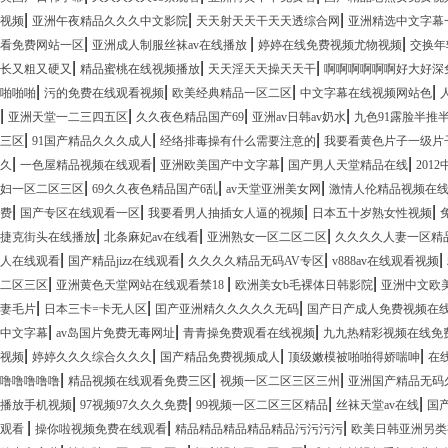
|
|
|
视频
亚洲午夜精品久久久中文影院
天天射天天干天天透综合网
亚洲精选中文字幕
|
|
|
看免费网站一区
亚洲成人制服丝袜av在线播放
婷婷在线免费视频尤物视频
交换年
|
|
|
长又粗又硬又
精品蜜桃在线视频播放
天天淫天天操天天干
啊啊啊啊啊啊好大好深
|
|
|
|
啪啪啪
污的免费在线观看视频
欧美经典精品一区二区
中文字幕在线视频网站色
|
|
|
|
亚洲天堂一二三四五区
久久夜色精品国产69
亚洲av日韩av奶水
九色91露脸半推
|
|
|
三区
91国产精品久久久成人
经络排毒操有什么需要注意的
我要看黄色片子一级片
|
|
|
|
久
一色屋精品视频在线观看
亚洲欧美国产中文字幕
国产男人天堂精品在线
201
|
|
|
妇一区二区三区
69久久夜色精品国产6乱
av天堂亚洲美女网
激情人伦精品视频在
|
|
|
|
费
国产专区在线观看一区
我要看男人抽插女人逼的视频
日本五十岁熟女性视频
|
|
|
捷克街头在线播放
北条麻妃av在线看
亚洲熟女一区二区二区
久久久久人妻一区精
|
|
|
|
人在线观看
国产精品jizz在线观看
久久久久精品无码AV专区
v888av在线观看视频
|
|
|
二区三区
亚洲黄色天堂网站在线观看禁18
欧洲美女b毛裸体日韩影院
亚洲中文欧
|
|
|
妻毛片
日本三卡=卡无人区
囯产亚洲精久久久久久无码
国产日产成人免费视频在
|
|
|
中文字幕
av岛国片免费无毒网址
青青操免费观看在线视频
九九热精彩视频在线免
|
|
|
|
视频
婷婷久久久综合久久久
国产精品免费视频成人
顶级嫩模被啪啪得娇喘呻
在
|
|
|
噜噜噜噜噜
精品视频在线观看免费三区
视频一区二区三区三州
亚洲国产精品无码
|
|
|
|
播放手机视频
97视频97久久久免费
99视频一区二区三区精品
丝袜天堂av在线
国
|
|
|
观看
操你啦视频免费在线观看
精品精品精品精品精品污污污污
欧美日韩亚洲另类