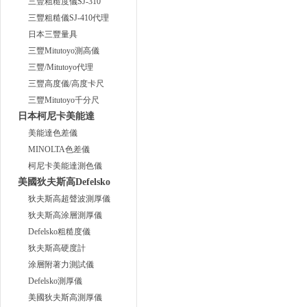
三豐粗糙度儀SJ-310
三豐粗糙儀SJ-410代理
日本三豐量具
三豐Mitutoyo測高儀
三豐/Mitutoyo代理
三豐高度儀/高度卡尺
三豐Mitutoyo千分尺
日本柯尼卡美能達
美能達色差儀
MINOLTA色差儀
柯尼卡美能達測色儀
美國狄夫斯高Defelsko
狄夫斯高超聲波測厚儀
狄夫斯高涂層測厚儀
Defelsko粗糙度儀
狄夫斯高硬度計
涂層附著力測試儀
Defelsko測厚儀
美國狄夫斯高測厚儀