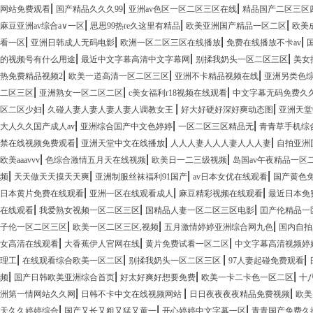
|
|
|
网站免费观看
国产精品久久久99
亚洲av色区一区二区三区在线
精品国产二区三区
|
|
|
麻豆亚洲av综合a∨一区
思思99热re久这里有精品
欧美亚洲国产精品一区二区
欧美
|
|
|
|
看一区
亚洲日韩成人无码电影
欧洲一区二区三区在线播放
免费在线播放不卡av
|
|
|
的视频号有什么用途
最近中文字幕高清中文字幕网
别揉我奶头一区二区三区
美女
|
|
|
热免费精品视频2
欧美一道高清一区二区三区
亚洲不卡精品视频在线
亚洲另类色
|
|
|
二区三区
亚洲熟女一区二区二区
c美女福利r18视频在线观看
中文字幕无码免费久久
|
|
|
区二区少妇
久碰人妻人妻人妻人妻人调教女王
好大好硬好深好爽动态图
亚洲天堂
|
|
|
大人久久国产成人av
亚洲综合国产中文色婷婷
一区二区三区精品无
青青草手机综
|
|
|
禁在线视频免费观看
亚洲天堂中文在线播放
人人人妻人人人妻人人人妻
自拍亚洲
|
|
|
欧美aaavvv
色综合激情五月天在线视频
欧美日一二三级视频
岛国av午夜精品一区
|
|
|
|
频
天天做天天摸天天爽
亚洲制服丝袜福利91国产
av日本女优在线观看
国产黄色
|
|
|
日本黄片免费在线观看
亚洲一区在线观看成人
麻豆精彩视频在线观看
最近日本免
|
|
|
在线观看
我爱熟女视频一区二区三区
国精品人妻一区二区三区电影
囯产伦精品一
|
|
|
子伦一区二区三区
欧美一区二区三区,视频
五月激情婷婷亚洲综合网九色
国内自拍
|
|
|
女高清在线观看
大香蕉伊人官网在线
黄片免费试看一区二区
中文字幕高清视频婷
|
|
|
|
理工
在线观看综合欧美一区二区
别揉我奶头一区二区三区
97人妻起碰免费观看
|
|
|
|
频
国产日韩欧美亚洲综合首页
好太好爽好想要免费
欧美一卡二卡色一区二区
十
|
|
|
洲第一情网站久久网
日韩不卡中文在线视频网站
日日夜夜夜夜精品免费视频
欧美
|
|
|
天久久婷婷综合
国产又长又粗又猛又黄一
开心婷婷中文字幕一区
青青国产免费久