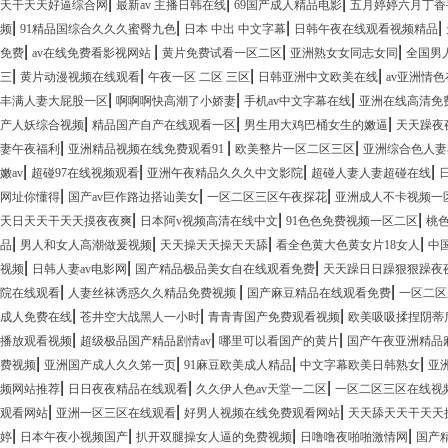
|
|
|
天干天天好逼综合网
最新av 主播日韩在线
69国产成人精品电影
五月婷婷六月丁香
|
|
|
|
频
91精品国综合久久久蜜臀九色
日本 中出 中文字幕
日韩午夜在线观看视频精品
|
|
|
|
免费
av在线免费看影视网站
黄片免费试看一区二区
亚洲熟女女同志女同
全国男
|
|
|
|
三
黄片动漫视频在线观看
午夜一区 二区 三区
日韩亚洲中文欧美在线
av亚洲情
|
|
|
丰满人妻大屁股一区
啊啊啊快高潮了小娇妻
手机av中文字幕在线
亚洲在线高清免
|
|
|
产人妖综合视频
精品国产自产在线观看一区
男生用大鸡巴桶女生的嫩逼
天天躁夜
|
|
|
妻午夜福利
亚洲精品视频在线免费观看91
欧美整片一区二区三区
亚洲综合色人妻
|
|
|
|
嫩av
超碰97在线视频观看
亚洲午夜精品久久久中文影院
超碰人妻人妻超碰在线
|
|
|
网址你懂得
国产av巨作路边搭讪美女
一区二区三区午夜探花
亚洲成人不卡视频一
|
|
|
天日天天干天天摸夜夜爽
日本阿v视频高清在线中文
91色色免费视频一区二区
桃
|
|
|
|
品
男人和女人高潮做爰视频
天天操天天操天天舔
看全色黄大色黄女片18女人
中
|
|
|
视频
日韩人妻av电影网
国产精品极品美女自在线观看免费
天天躁日日躁狠狠躁夜
|
|
|
院在线观看
人妻丝袜诱惑久久精品免费视频
国产麻豆精品在线观看免费
一区二区
|
|
|
成人免费在线
苍井空大战黑人一小时
青青青国产免费观看视频
欧美吸吸揉捏阴蒂
|
|
|
播放观看视频
超级极品国产精品剧情av
哪里可以看国产的黄片
国产午夜亚洲精品
|
|
|
|
费视频
亚洲国产成人久久笫一页
91麻豆欧美成人精品
中文字幕欧美日韩熟女
亚洲
|
|
|
频网站推荐
日日夜夜精品在线观看
久久伊人色av天堂一二区
一区二区三区在线视
|
|
|
观看网站
亚洲一区三区在线观看
好男人视频在线免费观看网站
天天舔天天干天天
|
|
|
|
婷
日本午夜小视频国产
扒开双腿操女人逼的免费视频
日噜噜夜啪啪激情网
国产精