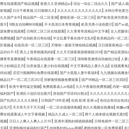
|
|
|
费在线观看国产精品视频
夜夜久久亚洲精品av
综合一综合二综合久久
国产成人成
|
|
|
射视频
日日干夜夜操,日日狠狠久久
久久久久久久久久久久久久久
水样白带色黄怎
|
|
|
久久国产水牛
精品国产一区二区亚洲
蜜桃亚洲一区二区三区
国产欧美亚洲另类第
|
|
|
|
黄片
9l熟女自拍蝌蚪9l视频
不卡高清日本青青视频
欧美另类小说色图片
国产av
|
|
|
源免费在线观看
日韩区二区三区在线观看
久久青青草原精品中文字幕
女人把腿张
|
|
|
免费视频
国产自拍欧美日韩在线
中文乱看字幕在线中文乱码
欧美精品码一区二区
|
|
|
区视频a
在线高清一区二区三区
天噜啦一最新天噜啦精品视频
日日摸夜夜精品一
|
|
|
品对白不卡
诱儿上母美艳骚浪的妈
久久天天躁夜夜躁狠狠躁2020
国产精品资源站
|
|
|
播青草直播视频
午夜精品在线观看一区二区三区
清纯唯美激情自拍偷拍少妇
人妻
|
|
|
91少妇精品五月
玩弄放荡人妻少妇在线视频
中文字幕精品人妻久久边
在线观看免
|
|
|
鸡动漫
涩涩污视频网站免费在线观看
国产大屁股人妻午夜福利
九九视频在线播放1
|
|
|
精品日产一匹二匹三匹2021
淫秽激情视频免费观看
国产99精品一区二区三区四区
|
|
|
|
看97
欧美午夜性猛交视频
免费观看成人av电影
久久午夜偷拍免费视频
内射一级国
|
|
|
福利国产
亚洲区小说区综合图片
原创国产淫语对白熟女
久久久久久久久久久久久
|
|
|
国产乱码久久久久久桃色
日韩国产18年亚洲
在线 欧洲 亚洲 av
色综合色综合色综
|
|
|
|
品毛片
天天草天天干天天插
一区二区在线激情视频
热久久视频在线播放
粉嫩av懂
|
|
|
费在线观看成人中文字幕视频
精品久久成人一区二区
两个人插来插去视频无遮挡
|
|
|
视频
日日人人爽人人爽人人片AV
亚洲丰满熟妇插插插插插
日韩免插件一区二区三
|
|
|
|
天舔
亚洲制服丝袜福利91国产
内地熟妇的www视频
蜜桃传媒第一区免费观看
非