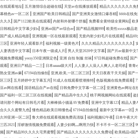
|
|
|
在线观看地址
五月激情综合超碰在线
天堂av在线播放观看
精品久久久久久久久免
|
|
|
幕桃色av一区二区
亚洲国产欧美日韩精品
国产亚洲美女激情口爆吞精
bbbb在线免
|
|
|
|
久久久
国产1122欧美在线观看
内射和外射哪个舒服
免费看全黄特级全黄网站
欧
|
|
|
日韩精品中文字幕少妇s
亚洲aⅴ国产av综合av
国产精品视频999
欧美性xxxxx极品
|
|
|
国产成人精品电影
亚洲视频一区在线最新观看
无套内射少妇毛片在线观看
精品6
|
|
|
|
三区
亚洲年轻人观看影片
福利视频一级黄色片
久久久精品久久久久久久久久久
|
|
|
人妻诱惑中文字幕
日本午夜一级成人片
男人天堂2020中文字幕
国产片av最新中文
|
|
|
|
视频免费视频
yeezy350亚洲限定色
亚洲 自拍 制服 丝袜
97日韩超碰免费在线
国产
|
|
|
|
观看
亚洲日产精品一二三
日本aaaaa级大片
人人妻人人澡人人爽人人老司机
青青
|
|
|
|
熟女亚洲av麻
67194自拍偷拍
亚洲,欧美,一区二区三区
天天日夜夜干天天操
国产
|
|
|
|
区三区
五月婷婷中文字幕五月
91成人在线观看喷潮推特
色版视频在线免费观看
|
|
|
豆av网在线看
国语精品自产av在线
日韩免费中文字幕一区二区
亚洲黄色av网址在
|
|
|
国产福利一区二区三区在线视频
国产精品高中生久久
桃子网视频网站在线观看
盗
|
|
|
请问那个网站有日韩毛片看
大棒棒插小骚逼AV免费看
亚洲中文字幕123
精品人妻
|
|
|
|
合久久久蜜臀九色
懂色精品欧美日韩懂色a
67194自拍偷拍
最新中文字幕av一区
|
|
|
久99亚洲一区二区
鲁大师在线观看视频免费高清版
福利视频62午夜
日本午夜大
|
|
|
|
三匹2021
淫秽激情视频免费观看
人妻少妇啊灬啊用力快
不卡不卡一区二区三区
|
|
|
频
国产精品99久久久久宅男蜜臀
国产精品久久久久久久久久免费动
欧美精品v国