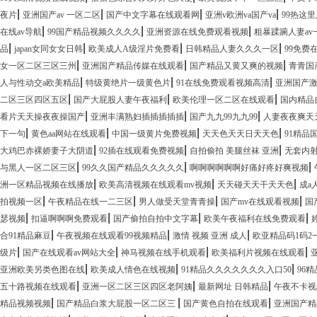
|
|
|
|
夜片
亚洲国产av 一区二区
国产中文字幕在线观看网
亚洲v欧洲va国产va
99热这
|
|
|
在线av导航
99国产精品视频久久久久
亚洲资源在线免费观看视频
粗暴蹂躏人妻av
|
|
|
|
品
japan女同女女日韩
欧美成人A级淫片免费看
日韩精品人妻久久久一区
99免费
|
|
|
女一区二区三区三州
亚洲国产精品传媒在线观看
国产精品又黄又爽的视频
青青国
|
|
|
人与性动交a欧美精品
特级黄绝片一级黄色片
91在线免费观看视频高清
亚洲国产
|
|
|
二区三区四区五区
国产大屁股人妻午夜福利
欧美伦理一区二区在线观看
国内精品
|
|
|
看片天天操夜夜操国产
亚洲丰满熟妇插插插插插
国产九九99九九99
人妻夜夜爽天
|
|
|
|
下一句
黄色aa网站在线观看
中国一级黄片免费视频
天天色天天日天天色
91精品
|
|
|
大鸡巴赤裸娇妻子大阴道
92插在线观看免费视频
自拍偷拍 美腿丝袜 亚洲
无套内
|
|
|
与黑人一区二区三区
99久久国产精品久久久久久
啊啊啊啊啊啊好痛好疼好爽视频
|
|
|
洲一区精品视频在线播放
欧美高清视频在线观看mv视频
天天碰天天干天天色
成a
|
|
|
|
拍视频一区
午夜精品在线一二三区
男人做受天堂青青操
国产mv在线观看视频
国
|
|
|
|
瑟视频
扣逼啊啊啊免费观看
国产偷拍自拍中文字幕
欧美午夜福利在线免费观看
|
|
|
合91精品麻豆
午夜视频在线观看99视频精品
激情 视频 亚洲 成人
欧亚精品码1码2
|
|
|
|
级片
国产在线观看av网站大全
神马视频在线手机观看
欧美福利片视频在线观看
|
|
|
亚洲欧美另类色图在线
欧美成人情色在线视频
91精品久久久久久久久入口50
96
|
|
|
五十路视频在线观看
亚洲一区二区三区四区老阿姨
最新网址 日韩精品
午夜不卡视
|
|
|
精品视频视频
国产精品白浆大屁股一区二区三
国产黄色自拍在线观看
亚洲国产精