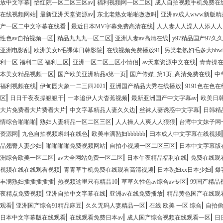
|
|
|
放中文字幕
怡红院一区二区三区av
福利视频网一区二区
成人自拍视频手机免费在
|
|
|
在线视频网站
最新亚洲天堂资源av
东北老熟女啪啪嗷嗷叫
亚洲av成人www新版
|
|
产一区二中文字幕在线看
最近日本MV字幕免费高清在线
人人妻人人澡人人添人人
|
|
|
性色av自拍视频一区
精品九九九一区二区
亚洲人妻av高清在线
y97精品国产97久
|
|
|
亚洲电影乱
欧洲美女b毛裸体日韩影院
在线视频免费播放91
另类老熟妇毛多大bbw
|
|
|
利一区 福利二区 福利三区
亚洲一区二区三区小情侣
av天堂资源中文在线
青青操
|
|
|
本美女精品视频一区
国产欧美亚洲精品a第一页
国产传媒_第1页_高清免费在线
中
|
|
|
福利视频在线
伊甸园大象一二三四2021
亚洲国产精品大秀在线播放
9191色在色
|
|
|
|
区
日日干夜夜操狠狠干
一本追伊人大杳蕉视频
最新亚洲国产中文字幕av
欧美日
|
|
|
大片免费看大片费看大片
中文字幕精品人妻久久边
丝袜人妻诱惑中文字幕
日韩精
|
|
|
情综合啪啪啪
熟妇人妻精品一区二区三区
人人操人人爽人人狠狠
台湾中文妹子网
|
|
|
资源网
九色自拍视频蝌蚪在线色
欧美丰满熟妇bbbbbb
曰本成人中文字幕在线视频
|
|
|
品翘臀人妻少妇
啪啪啪啪免费视频网站
自拍小视频一区二区三区
日本中文字幕版
|
|
|
洲综合欧美一区二区
av大全网站免费一区二区
日本午夜精品福利在线
免费在线观
|
|
|
视频在线在线观看视频
青青草手机免费在线观看高清视频
日本熟妇xx日本少妇
爆
|
|
|
丰满熟妇插插插插插
热视频这里只有精品10
草草久性色av综合av专区
99国产精
|
|
|
夜精点免费视频
亚洲自拍中文字幕在线
亚洲av在线免费播放
精品黄色国产在线观
|
|
|
|
观看
亚洲国产综合91精品麻豆
久久无码人妻精品一区
在线 欧美 一区 综合
自拍
|
|
|
日本中文字幕版在线观看
在线观看免费日本av
成人国产综合视频在线观看一区
日