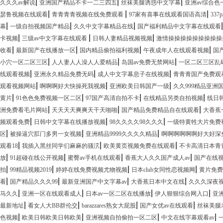
|
|
|
久久久av解说
亚洲国产精品不卡一二三四五
丝袜美腿诱惑中文字幕
亚洲av综合色
|
|
|
瑟鲁视频在线观看
青青青青视频在线免费观看
97家有喜事在线观看国语高清
33
|
|
|
幕
一级自拍视频国产精品
久久中文字幕精品在线
国产福利精品中文字幕在线观看
|
|
|
卡视频
三级av中文字幕在线观看
日韩人妻精品视频视频
激情操操操操操操操操操
|
|
|
|
收看
最新国产在线播放一区
国内精品偷拍福利视频
午夜成年人在线观看视频
国
|
|
|
小穴一区二区三区
人人妻人人澡人人爱精品
岛国av免费无禁网站
一区二区三区乱
|
|
|
线观看视频
亚洲永久精品免费无码
成人中文字幕息子在线视频
青青青国产免费观
|
|
|
观看视频网站
啊啊啊好大快操死我视频
亚洲欧美日韩国产一级
久久999精品亚洲
|
|
|
|
黄片
91色色免费视频一区二区
97国产高清自拍不卡
在线精品另类自拍视频
线日
|
|
|
洲免费看毛片网站
天天天天爽爽天干天啪啪
国产精品免费精品自在线观看
大香蕉
|
|
|
频观看免费
日韩中文字幕在线播放视频
98久久久久98久久久
一级特黄牲大片免费
|
|
|
区
被操逼穴肛门多男一女视频
亚洲精品9999久久久久精品
啊啊啊啊啊啊好大好深
|
|
|
观看18
我插入黑丝同学们麻麻的骚泬
欧美黄页视频免费在线观看
不卡高清日本青
|
|
|
|
放
91超碰在线公开视频
蜜臀av手机在线观看
香蕉大人久久国产成人av
国产在线
|
|
|
|
拍
99精品视频2019
婷婷在线免费视频尤物视频
日本club女同性恋视频网
黄片免费
|
|
|
|
看
国产精品久久久99
最新亚洲国产中文字幕av
大香蕉日本中文在线
久久久深夜
|
|
|
|
马久久
亚洲一区在线观看成人
日本av一区二区在线播放
伊人狠狠综合网入口
亚洲
|
|
|
|
最新地址
看女人大BB群伦交
barazzares熟女大屁股
国产女优av在线观看
丝袜美腿
|
|
|
|
色视频
欧美日韩欧美日韩欧美
亚洲视频自拍偷拍一区二区
中文在线字幕观看av