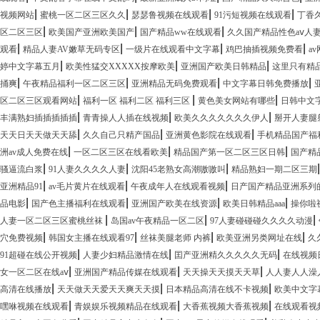
|
|
|
|
视频网站
蜜桃一区二区三区久久
瑟瑟鲁视频在线观看
91污短视频在线观看
丁香
|
|
|
区二区三区
欧美国产亚洲欧美国产
国产精品ww在线观看
久久国产精品性色aⅴ人
|
|
|
|
观看
精品人妻AV嫩草无码专区
一级片在线观看中文字幕
鸡巴抽插视频免费看
a
|
|
|
婷中文字幕五月
欧美性猛交XXXXX按摩欧美
亚洲国产欧美日韩精品
这里只有精
|
|
|
|
捅爽
午夜精品福利一区二区三区
亚洲精品无码免费观看
中文字幕日韩免费播放
|
|
|
区二区三区观看网站
福利一区 福利二区 福利三区
黄色美女网站有哪些
日韩中文
|
|
|
丰满熟妇插插插插插
青青操人人插在线视频
欧美久久久久久久久伊人
掰开人妻腿
|
|
|
天天日天天做天天舔
久久自己只精产国品
亚洲黄色影院在线观看
手机精品国产福
|
|
|
洲av成人免费在线
一区二区三区在线看欧美
精品国产第一区二区三区日韩
国产精品
|
|
|
骚逼流白浆
91人妻久久久久人妻
沈阳45老熟女高潮嗷嗷叫
精品熟妇一期二区三期
|
|
|
亚洲精品91
av毛片黄片在线观看
午夜成年人在线观看视频
日产国产精品亚洲系列
|
|
|
|
品电影
国产色主播福利在线观看
亚洲国产欧美在线资源
欧美日韩精品aaa
操你啦
|
|
|
人妻一区二区三区蜜桃丝袜
岛国av午夜精品一区二区
97人妻碰碰碰久久久久动漫
|
|
|
|
穴免费视频
韩国女主播在线观看97
丝袜美腿老师 内裤
欧美亚洲另类网址在线
久
|
|
|
91超碰在线公开视频
人妻少妇精品激情在线
囯产亚洲精久久久久久无码
在线视频
|
|
|
女一区二区在线aⅴ
亚洲国产精品传媒在线观看
天天操天天摸天天草
人人妻人人澡
|
|
|
高清在线播放
天天做天天爱天天爽天天摸
日本精品高清在线不卡视频
欧美中文字
|
|
|
嘿咻视频在线观看
青娱娱乐视频精品在线观看
大香蕉视频大香蕉视频
在线观看视