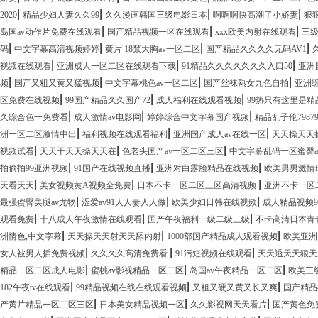
|
|
|
|
2020
精品少妇人妻久久99
久久漫画韩国三级电影日本
啊啊啊快高潮了小娇妻
狠狠
|
|
|
岛国av动作片免费在线观看
国产精品视频一区在线观看
xxx欧美内射在线观看
三
|
|
|
|
码
中文字幕高清视频婷婷
黄片 18禁大胸av一区二区
国产精品久久久久无码AV1
|
|
|
视频在线观看
亚洲成人一区二区在线观看下载
91精品久久久久久久久入口50
亚洲
|
|
|
|
频
国产又粗又黄又猛视频
中文字幕桃色av一区二区
国产丝袜熟女九色自拍
亚洲
|
|
|
区免费在线视频
99国产精品久久国产72
成人福利在线观看视频
99热只有这里是精
|
|
|
久综合色一免费看
成人激情av电影网
婷婷综合中文字幕国产视频
精品乱子伦79879
|
|
|
洲一区二区激情中出
福利视频在线观看福利
亚洲国产成人av在线一区
天天操天天
|
|
|
视频试看
天天干天天操天天在
色老头国产av一区二区三区
中文字幕乱码一区蜜臀a
|
|
|
拍偷拍99亚洲视频
91国产在线视频直播
亚洲对白露脸精品在线视频
欧美男男激情fr
|
|
|
天看天天
美女视频黄A视频全免费
日本不卡一区二区三区高清视频
亚洲不卡一区
|
|
|
最强蜜臀美腿av尤物
涩爱av91人人妻人人做
欧美少妇日韩在线视频
成人精品视频9
|
|
|
观看免费
十八成人午夜激情在线观看
国产午夜福利一级二级三级
不卡高清日本青
|
|
|
洲情色,中文字幕
天天操天天射天天舔内射
1000部国产精品成人观看视频
欧美亚洲
|
|
|
女人被男人插免费视频
久久久久高清免费看
91污短视频在线观看
天天透天天狠天
|
|
|
精品一区二区成人电影
蜜桃av影视精品一区二区
岛国av午夜精品一区二区
欧美三
|
|
|
182午夜tv在线观看
99精品视频在线在线观看视频
又粗又硬又黄又长又爽
国产精品
|
|
|
产黄片精品一区二区三区
日本美女精品视频一区
久久影视网天天看片
国产黄色免