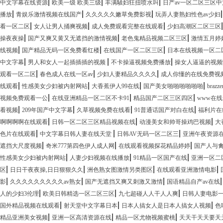
|
|
|
中文字幕在线资源
欧美一级 欧美三级
丰满騒妇狂扭喷水叫
日产av一区二区三区
|
|
|
播放
青娱乐激情视频在线国产
久久久久久嫩草免费影视
玩弄人妻熟妇性色av少妇
|
|
|
看一区二区
女人让男人捅爽视频
成人免费观看完整在线观看
少妇高潮区二区三区
|
|
|
操夜夜操
国产又爽又黄又无遮挡的激情视频
老色鬼精品视频二区三区
激情五月婷
|
|
|
线视频
国产精品无码一区免费看红楼
在线国产一区二区三区
日本在线视频一区二
|
|
|
中文字幕
男人和女人一起插插插的视频
不卡操逼视频免费播放
操女人逼逼的视频
|
|
|
观看一区二区
春色成人在线一区av
少妇人妻精品久久久久
成人你懂的在线免费视
|
|
|
|
线观看
性感美女少妇被内射网站
大香蕉伊人99在线
国产美女啪啪啪啪啪啪
braz
|
|
|
视频免费观看一公
在线亚洲精品一区二区不卡91
精品国产二区三区四区
www在
|
|
|
|
看视频
209年国产中文字幕
久草视频免费在线看
91普通话国产对白在线
福利片在
|
|
|
啊啊啊啊在线观看
日韩一区二区三区精品视频在线
动漫美女和帅哥操鸡巴视频
大
|
|
|
色片在线观看
中文字幕日韩人妻在线天堂
日韩AV无码一区二区三
亚洲午夜资源
|
|
|
遮挡大尺度视频
奇米777第四色伊人成人网
在线观看视频探花精品婷婷
国产人与禽z
|
|
|
性感美女少妇被内射网站
人妻少妇视频在线播放
91精品一区国产在线
亚洲一区二
|
|
|
|
区
日日干夜夜操,日日狠狠久久
洲色熟女图激情另类图区
在线观看亚洲激情电影
|
|
|
影
久久久久久久久久久av熟女
国产无遮挡又爽又刺激又激情
国语精品自产av在线
|
|
|
人的少妇3伦理
欧美日韩精选一区二区三区
九七超碰人人干人人爽
日韩人妻电影
|
|
|
国外精品视频在线观看
射天堂中文字幕日本
日本人搞女人是日本人搞女人视频
色
|
|
|
精品亚洲美女视频
亚洲一区高清资源在线
精品一区尤物视频蜜桃
天天干天天要天