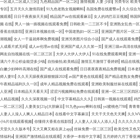
|
|
|
一区成人二区成人三区
九色精品国产一区二区
激情视频 人妻 少妇
另类专区 欧美
|
|
|
|
专区
五月天久久激情四射
91九色老熟女视频蝌蚪
岛国免费在线蜜臀av
久久综合
|
|
|
|
频观看
日日干夜夜操天天操
精品国产aⅴ在线观看麻豆
女人的鸡巴豆豆视频
韩国
|
|
|
频 在线
男人一抽一插视频在线观看免费
日韩欧美一二三区不卡
亚洲熟女乱色一区
|
|
|
香蕉在线影院
亚洲日本视频在线一区
中国老熟妇一区二区
亚洲国产图片区一区二
|
|
|
潮视频
女人一干逼就疼啊免费视频
亚洲另类图片综合小说
国产成人在线观看免费
|
|
|
人成看片贰无码
成人av伦理av在线
亚洲国产成人久久笫一页
亚洲三级av高清在线
|
|
|
网友自拍视频在线一区二区三区
大伊人大伊人大伊人
91在线免费观看网黄
亚洲一
|
|
|
满六个月公积金能贷多少钱
自拍偷拍,欧美精品
激情五月激情丁香婷婷
精品在线视
|
|
|
白嫩少妇呻吟高潮在线
国产成人在线观看免费
日日夜夜夜夜精品免费视频
日本老
|
|
|
师人妻91
久久天天躁夜夜躁狠狠躁2020
av国产黄色在线观看
国产精品老熟女免费
|
|
|
午夜精品福利久久一区
成年人精品视频免费在线观看
亚洲欧美制服丝袜在线观看
|
|
|
人亚洲
日本精品天天看天天
涩涩污视频网站免费在线观看
亚洲一区二区三区四区
|
|
|
|
人精品视频
久久久深夜视频一区
中文字幕精品久久久
日韩第一视频在线观看
鸡
|
|
|
|
一区二区三区
人妻美女[21p]大胆麻豆
91九色porny蝌蚪在线
ysl蜜桃色7788
青青青
|
|
|
人妻人人澡人人爽人人精品日本
在线看中文字幕麻豆
天天干天天色天天爽
久久W
|
|
|
小h片在线观看视频
你懂得大香蕉在线影院
人人妻人人澡人人添人人
久久久久久
|
|
|
天堂久久久版本号
又大又爽又粗在床上app
丝袜免费一区二区三区
欧美交性又色
|
|
|
情福利a
亚洲国产激情精品在线观看
大香伊一本线中文字幕
五月婷婷六月丁香亚