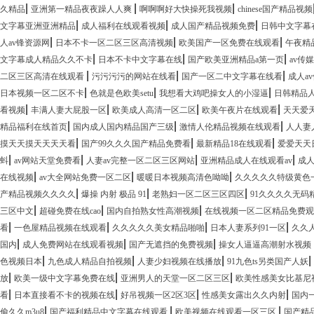
|
|
|
久精品
亚洲第一精品夜夜躁人人爽
啊啊啊好大快操死我视频
chinese国产精品视频
|
|
|
文字幕亚洲亚洲精品
成人福利在线观看视频
成人国产精品视频免费
日韩中文字幕
|
|
|
人av锋资源网
日本不卡一区二区三区高清视频
欧美国产一区免费在线观看
午夜精
|
|
|
文字幕成人精品久久不卡
日本不卡中文字幕在线
国产欧美亚洲精品a第一页
av传
|
|
|
二区三区高清在线观看
污污污污的网站在线看
国产一区二中文字幕在线看
成人a
|
|
|
日本视频一区二区不卡
色就是色欧美setu
我想看大鸡吧操女人的小湿逼
日韩精品
|
|
|
|
看视频
丰满人妻大屁股一区
欧美成人高清一区二区
欧美午夜片在线观看
天天爱
|
|
|
精品福利在线首页
国内成人国内精品国产三级
激情人伦精品视频在线观看
人人妻
|
|
|
摸天天摸天天天天看
国产99久久久国产精品免费看
最新精品18在线观看
爱爱天天
|
|
|
|
蚪
av网站天堂免费看
人妻av完整一区二区三区网站
亚洲精品成人在线观看av
成人
|
|
|
在线视频
av大全网站免费一区二区
暖暖日本视频高清色呦呦
久久久久久特级黄色
|
|
|
产精品视频久久久久
爆操 内射 极品 91
老熟妇一区二区三区四区
91久久久久无码
|
|
|
三区中文
超碰免费在线cao
国内自拍熟女性高潮视频
在线视频一区二区精品免费观
|
|
|
|
看
一色屋精品视频在线观看
久久久久久美女精品啪啪
日本人妻系列91一区
久久
|
|
|
国内
成人免费网站在线观看视频
国产无遮挡的免费视频
操女人逼逼高潮射水视频
|
|
|
|
色视频日本
九色成人精品自拍视频
人妻少妇视频在线播放
91九色ts另类国产人妖
|
|
|
放
欧美一级中文字幕免费在线
亚洲男人的天堂一区二区三区
欧美性感美女比基尼
|
|
|
|
看
日本直接看不卡的视频在线
好吊视频一区2区3区
性感美女露出久久内射
国内
|
|
|
偷久久m3u8
国产福利精品中文字幕在线观看
欧美视频在线观看一区三区
国产精