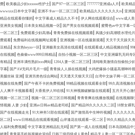
|
|
|
|
费
欧美极品少妇xxxooo性护士
国产97一区二区三区
7777777亚洲成a人片
欧美精
|
|
|
wwwxxx日本中文字幕
亚洲不卡av一区二区三区
欧美精品久久久久久久久tv
亚洲
|
|
|
精品在线观看你懂的
中文字幕成人精品久久不卡
伊人网在线观看综合
www成人美
|
|
|
亚洲美女视频
日本美女精品视频一区
国产男女在线视频观看
蜜臀色av中文字幕一
|
|
|
一区二区三
免费观看少妇高潮a
青青免费操在线视频观看
风骚少妇高潮喷水理伦
|
|
|
费观看
免费福利在线视频网址观看
亚洲视频一区在线最新观看
夭天干天天躁天天
|
|
|
|
豆精品
东京热heyzo一区
亚洲极美女高清在线观看
在线观看成人精品视频自拍
9
|
|
|
在线视频
色偷偷www999日韩精品
自拍小视频一区二区三区
中文亚洲爆乳无码专
|
|
|
有精品
亚洲丰满性熟妇xxx网站
1204人妻一区二区三区
清纯唯美激情自拍偷拍少
|
|
|
字幕
国产AⅤ无码片毛片一级
青青操人人插在线视频
大鸡把爆操小骚逼高潮呻吟
|
|
|
美腿丝袜 亚洲
亚洲另类色综合网站
天天透天天狠天天日
台湾中文妹子网一区二区
|
|
|
视频在线免费
国产午夜不卡的免费视频
99精品视频在线观看全部
99久高清视频在
|
|
|
人人爽不卡视频看看
大香蕉伊人99在线
91大神视频破解版在线观看
五月天开心激
|
|
|
视频一区二区三区
视频一区二区三区日韩视频
青青青爽在线播放视频
在线视频聊
|
|
|
情视频 人妻 少妇
亚洲av日韩av精品老司机
国产精品99久久久久久二区
18禁女裸
|
|
|
国产在线视频走光
91大神夯51部在线观看
国产激情高中生呻吟视频
久久久久久久
|
|
|
区二区
www日韩精品在线观看视频
山岸逢花在线观看一区二区
99久久精品久久
|
|
|
人福利免费视频
中文字幕亚洲精品乱无码
国产第一成人在线视频
日本岛国精品中
|
|
|
娇妻
青青草手机版视频欢迎你
日韩三级四级成人黄色
精品无人妻一区二区三区色a